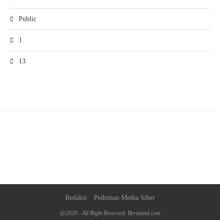
Public
1
13
Redaksi
Pedoman Media Siber
@2020 - All Right Reserved. Beritaind.com