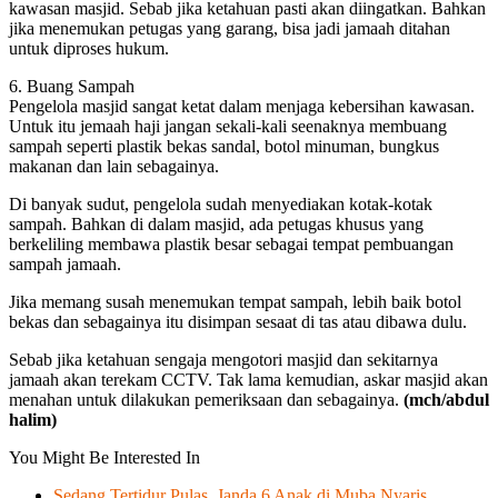
kawasan masjid. Sebab jika ketahuan pasti akan diingatkan. Bahkan
jika menemukan petugas yang garang, bisa jadi jamaah ditahan
untuk diproses hukum.
6. Buang Sampah
Pengelola masjid sangat ketat dalam menjaga kebersihan kawasan.
Untuk itu jemaah haji jangan sekali-kali seenaknya membuang
sampah seperti plastik bekas sandal, botol minuman, bungkus
makanan dan lain sebagainya.
Di banyak sudut, pengelola sudah menyediakan kotak-kotak
sampah. Bahkan di dalam masjid, ada petugas khusus yang
berkeliling membawa plastik besar sebagai tempat pembuangan
sampah jamaah.
Jika memang susah menemukan tempat sampah, lebih baik botol
bekas dan sebagainya itu disimpan sesaat di tas atau dibawa dulu.
Sebab jika ketahuan sengaja mengotori masjid dan sekitarnya
jamaah akan terekam CCTV. Tak lama kemudian, askar masjid akan
menahan untuk dilakukan pemeriksaan dan sebagainya.
(mch/abdul
halim)
You Might Be Interested In
Sedang Tertidur Pulas, Janda 6 Anak di Muba Nyaris