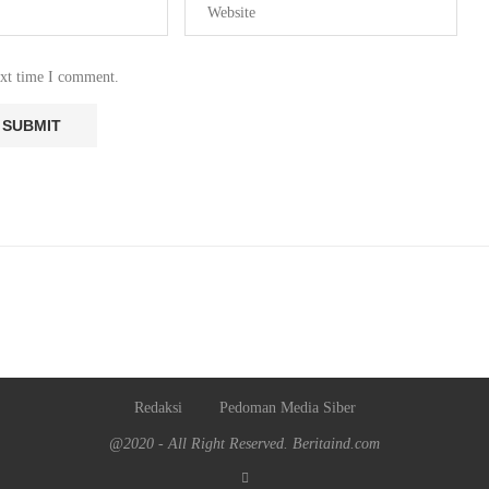
ext time I comment.
Redaksi
Pedoman Media Siber
@2020 - All Right Reserved. Beritaind.com