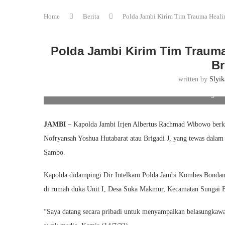
Home
Berita
Polda Jambi Kirim Tim Trauma Heali
Polda Jambi Kirim Tim Traum
Br
written by
Slyik
Polda Jambi Kirim Tim Trauma Healing un
JAMBI –
Kapolda Jambi Irjen Albertus Rachmad Wibowo berkun
Nofryansah Yoshua Hutabarat atau Brigadi J, yang tewas dalam
Sambo.
Kapolda didampingi Dir Intelkam Polda Jambi Kombes Bondan 
di rumah duka Unit I, Desa Suka Makmur, Kecamatan Sungai 
“Saya datang secara pribadi untuk menyampaikan belasungkawa