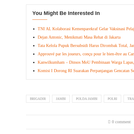
You Might Be Interested In
TNI AL Kolaborasi Kemenparekraf Gelar Vaksinasi Pela
Dejan Antonic, Menikmati Masa Rehat di Jakarta
Tata Kelola Pupuk Bersubsidi Harus Dirombak Total, Ja
Approuvé par les joueurs, conçu pour le bien-être au Can
Kanwilkumham – Dinsos MoU Pembinaan Warga Lapas, P
Komisi I Dorong RI Suarakan Perpanjangan Gencatan S
BRIGADIR
JAMBI
POLDA JAMBI
POLRI
TRA
0 comment