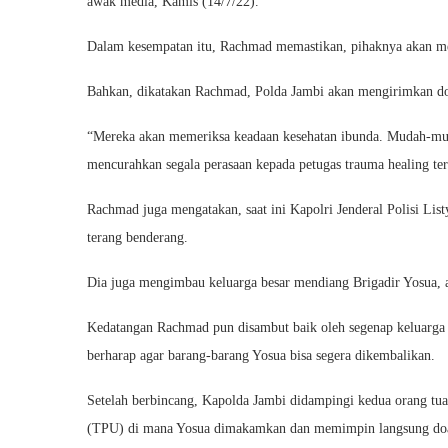
awak media, Kamis (14/7/22).
Dalam kesempatan itu, Rachmad memastikan, pihaknya akan men
Bahkan, dikatakan Rachmad, Polda Jambi akan mengirimkan dok
“Mereka akan memeriksa keadaan kesehatan ibunda. Mudah-muda
mencurahkan segala perasaan kepada petugas trauma healing ter
Rachmad juga mengatakan, saat ini Kapolri Jenderal Polisi Li
terang benderang.
Dia juga mengimbau keluarga besar mendiang Brigadir Yosua, 
Kedatangan Rachmad pun disambut baik oleh segenap keluarga
berharap agar barang-barang Yosua bisa segera dikembalikan.
Setelah berbincang, Kapolda Jambi didampingi kedua orang t
(TPU) di mana Yosua dimakamkan dan memimpin langsung do