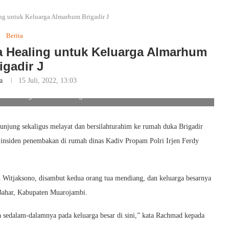
ng untuk Keluarga Almarhum Brigadir J
Berita
a Healing untuk Keluarga Almarhum
igadir J
a
15 Juli, 2022, 13:03
tuk Keluarga Almarhum Brigadir J. Foto/Humas Polri
jung sekaligus melayat dan bersilahturahim ke rumah duka Brigadir
 insiden penembakan di rumah dinas Kadiv Propam Polri Irjen Ferdy
Witjaksono, disambut kedua orang tua mendiang, dan keluarga besarnya
Bahar, Kabupaten Muarojambi.
 sedalam-dalamnya pada keluarga besar di sini,” kata Rachmad kepada