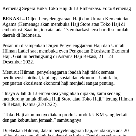
Kemenag Segera Buka Toko Haji di 13 Embarkasi. Foto/Kemenag
BEKASI –
Ditjen Penyelenggaraan Haji dan Umrah Kementerian
Agama (Kemenag) akan membuka Hajj Store atau Toko Haji di
embarkasi. Saat ini, tercatat ada 13 embarkasi tersebar di sejumlah
daerah di Indonesia.
Pesan ini disampaikan Dirjen Penyelenggaraan Haji dan Umrah
Hilman Latief saat membuka even Penguatan Ekosistem Ekonomi
Haji. Giat ini berlangsung di Asrama Haji Bekasi, 21 – 23
Desember 2022.
Menurut Hilman, penyelenggaran ibadah haji tidak semata
berdimensi spiritual, tapi juga sosial dan ekonomi. Untuk itu,
penguatan ekosistem ekonomi haji menjadi sangat penting.
“Insya Allah di 13 embarkasi yang akan dipakai, kami sedang
mendorong untuk dibuka Hajj Store atau Toko Haji,” terang Hilman
di Bekasi, Kamis (22/12/22).
“Toko Haji akan menyediakan produk-produk UKM yang terkait
dengan kebutuhan jemaah,” sambungnya.
Dijelaskan Hilman, dalam penyelenggaran haji, setidaknya ada 20
triliun dana yang dikelola dalam dua bulan. Dari dana sebesar itu,