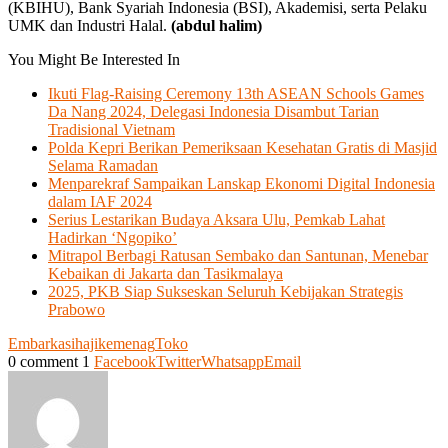
(KBIHU), Bank Syariah Indonesia (BSI), Akademisi, serta Pelaku
UMK dan Industri Halal.
(abdul halim)
You Might Be Interested In
Ikuti Flag-Raising Ceremony 13th ASEAN Schools Games
Da Nang 2024, Delegasi Indonesia Disambut Tarian
Tradisional Vietnam
Polda Kepri Berikan Pemeriksaan Kesehatan Gratis di Masjid
Selama Ramadan
Menparekraf Sampaikan Lanskap Ekonomi Digital Indonesia
dalam IAF 2024
Serius Lestarikan Budaya Aksara Ulu, Pemkab Lahat
Hadirkan ‘Ngopiko’
Mitrapol Berbagi Ratusan Sembako dan Santunan, Menebar
Kebaikan di Jakarta dan Tasikmalaya
2025, PKB Siap Sukseskan Seluruh Kebijakan Strategis
Prabowo
Embarkasi
haji
kemenag
Toko
0 comment
1
Facebook
Twitter
Whatsapp
Email