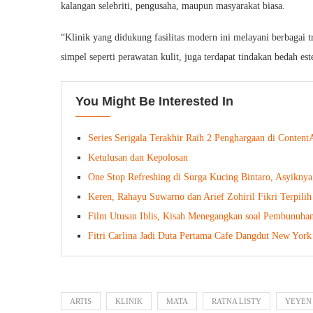
kalangan selebriti, pengusaha, maupun masyarakat biasa.
“Klinik yang didukung fasilitas modern ini melayani berbagai 
simpel seperti perawatan kulit, juga terdapat tindakan bedah est
You Might Be Interested In
Series Serigala Terakhir Raih 2 Penghargaan di Conten
Ketulusan dan Kepolosan
One Stop Refreshing di Surga Kucing Bintaro, Asyikny
Keren, Rahayu Suwarno dan Arief Zohiril Fikri Terpil
Film Utusan Iblis, Kisah Menegangkan soal Pembunuhan
Fitri Carlina Jadi Duta Pertama Cafe Dangdut New York
ARTIS
KLINIK
MATA
RATNA LISTY
YEYEN