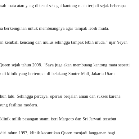
wah mata atau yang dikenal sebagai kantong mata terjadi sejak beberapa
 dia berkeinginan untuk membuangnya agar tampak lebih muda.
an kembali kencang dan mulus sehingga tampak lebih muda,” ujar Yeyen
a Queen sejak tahun 2008. “Saya juga akan membuang kantong mata seperti
 di klinik yang bertempat di belakang Sunter Mall, Jakarta Utara
hun lalu. Sehingga percaya, operasi berjalan aman dan sukses karena
ung fasilitas modern.
linik milik pasangan suami istri Margoto dan Sri Jarwati tersebut.
iri tahun 1993, klinik kecantikan Queen menjadi langganan bagi