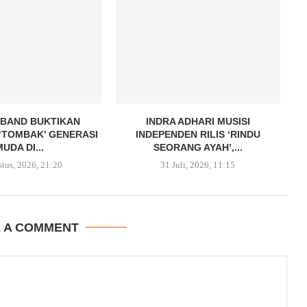
 BAND BUKTIKAN
INDRA ADHARI MUSISI
‘TOMBAK’ GENERASI
INDEPENDEN RILIS ‘RINDU
MUDA DI...
SEORANG AYAH’,...
stus, 2026, 21:20
31 Juli, 2026, 11:15
E A COMMENT