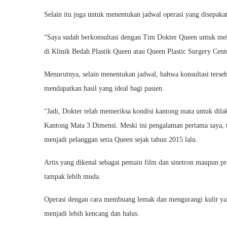
Selain itu juga untuk menentukan jadwal operasi yang disepak
“Saya sudah berkonsultasi dengan Tim Dokter Queen untuk mel
di Klinik Bedah Plastik Queen atau Queen Plastic Surgery Cente
Menurutnya, selain menentukan jadwal, bahwa konsultasi terse
mendapatkan hasil yang ideal bagi pasien.
“Jadi, Dokter telah memeriksa kondisi kantong mata untuk dila
Kantong Mata 3 Dimensi. Meski ini pengalaman pertama saya, ti
menjadi pelanggan setia Queen sejak tahun 2015 lalu.
Artis yang dikenal sebagai pemain film dan sinetron maupun pr
tampak lebih muda.
Operasi dengan cara membuang lemak dan mengurangi kulit ya
menjadi lebih kencang dan halus.