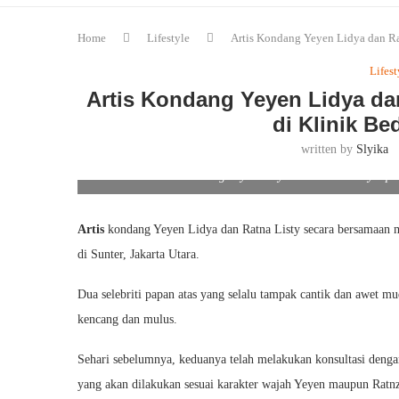
Home
Lifestyle
Artis Kondang Yeyen Lidya dan Ra
Lifest
Artis Kondang Yeyen Lidya da
di Klinik Be
written by
Slyika
Artis Kondang Yeyen Lidya dan Ratna Listy Oper
Artis
kondang Yeyen Lidya dan Ratna Listy secara bersamaan m
di Sunter, Jakarta Utara.
Dua selebriti papan atas yang selalu tampak cantik dan awet 
kencang dan mulus.
Sehari sebelumnya, keduanya telah melakukan konsultasi deng
yang akan dilakukan sesuai karakter wajah Yeyen maupun Ratnz