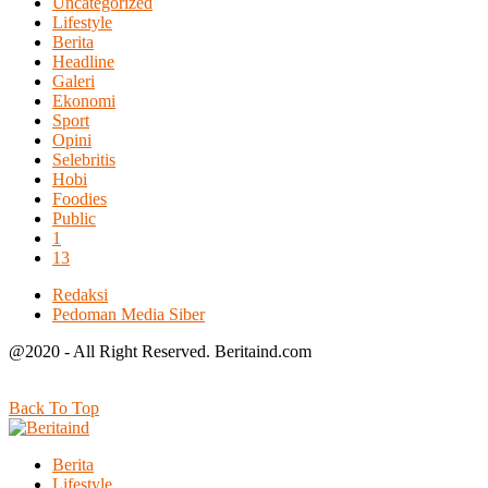
Uncategorized
Lifestyle
Berita
Headline
Galeri
Ekonomi
Sport
Opini
Selebritis
Hobi
Foodies
Public
1
13
Redaksi
Pedoman Media Siber
@2020 - All Right Reserved. Beritaind.com
Back To Top
Berita
Lifestyle