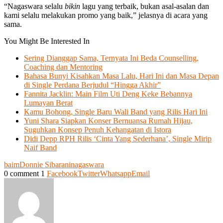
“Nagaswara selalu
bikin
lagu yang terbaik, bukan asal-asalan dan
kami selalu melakukan promo yang baik,” jelasnya di acara yang
sama.
You Might Be Interested In
Sering Dianggap Sama, Ternyata Ini Beda Counselling,
Coaching dan Mentoring
Bahasa Bunyi Kisahkan Masa Lalu, Hari Ini dan Masa Depan
di Single Perdana Berjudul “Hingga Akhir”
Fannita Jacklin: Main Film Uti Deng Keke Bebannya
Lumayan Berat
Kamu Bohong, Single Baru Wali Band yang Rilis Hari Ini
Yuni Shara Siapkan Konser Bernuansa Rumah Hijau,
Suguhkan Konsep Penuh Kehangatan di Istora
Didi Depp RPH Rilis ‘Cinta Yang Sederhana’, Single Mirip
Naif Band
baim
Donnie Sibarani
nagaswara
0 comment
1
Facebook
Twitter
Whatsapp
Email