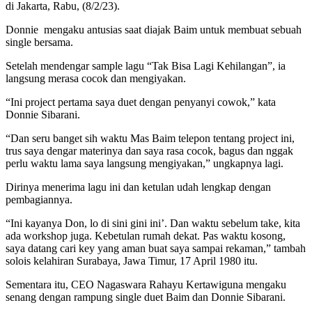
di Jakarta, Rabu, (8/2/23).
Donnie mengaku antusias saat diajak Baim untuk membuat sebuah
single bersama.
Setelah mendengar sample lagu “Tak Bisa Lagi Kehilangan”, ia
langsung merasa cocok dan mengiyakan.
“Ini project pertama saya duet dengan penyanyi cowok,” kata
Donnie Sibarani.
“Dan seru banget sih waktu Mas Baim telepon tentang project ini,
trus saya dengar materinya dan saya rasa cocok, bagus dan nggak
perlu waktu lama saya langsung mengiyakan,” ungkapnya lagi.
Dirinya menerima lagu ini dan ketulan udah lengkap dengan
pembagiannya.
“Ini kayanya Don, lo di sini gini ini’. Dan waktu sebelum take, kita
ada workshop juga. Kebetulan rumah dekat. Pas waktu kosong,
saya datang cari key yang aman buat saya sampai rekaman,” tambah
solois kelahiran Surabaya, Jawa Timur, 17 April 1980 itu.
Sementara itu, CEO Nagaswara Rahayu Kertawiguna mengaku
senang dengan rampung single duet Baim dan Donnie Sibarani.