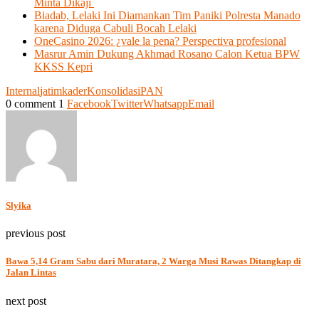
Minta Dikaji
Biadab, Lelaki Ini Diamankan Tim Paniki Polresta Manado
karena Diduga Cabuli Bocah Lelaki
OneCasino 2026: ¿vale la pena? Perspectiva profesional
Masrur Amin Dukung Akhmad Rosano Calon Ketua BPW
KKSS Kepri
Internal
jatim
kader
Konsolidasi
PAN
0 comment
1
Facebook
Twitter
Whatsapp
Email
Slyika
previous post
Bawa 5,14 Gram Sabu dari Muratara, 2 Warga Musi Rawas Ditangkap di
Jalan Lintas
next post