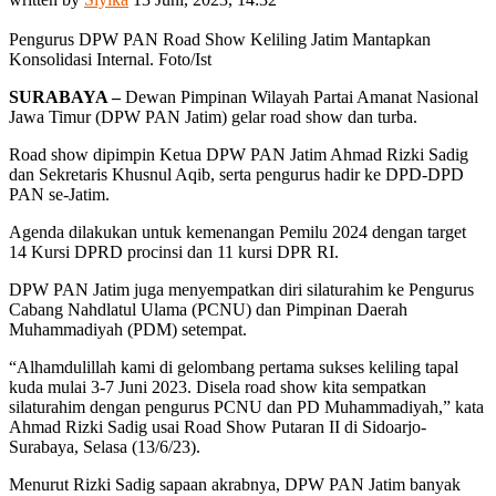
Pengurus DPW PAN Road Show Keliling Jatim Mantapkan
Konsolidasi Internal. Foto/Ist
SURABAYA –
Dewan Pimpinan Wilayah Partai Amanat Nasional
Jawa Timur (DPW PAN Jatim) gelar road show dan turba.
Road show dipimpin Ketua DPW PAN Jatim Ahmad Rizki Sadig
dan Sekretaris Khusnul Aqib, serta pengurus hadir ke DPD-DPD
PAN se-Jatim.
Agenda dilakukan untuk kemenangan Pemilu 2024 dengan target
14 Kursi DPRD procinsi dan 11 kursi DPR RI.
DPW PAN Jatim juga menyempatkan diri silaturahim ke Pengurus
Cabang Nahdlatul Ulama (PCNU) dan Pimpinan Daerah
Muhammadiyah (PDM) setempat.
“Alhamdulillah kami di gelombang pertama sukses keliling tapal
kuda mulai 3-7 Juni 2023. Disela road show kita sempatkan
silaturahim dengan pengurus PCNU dan PD Muhammadiyah,” kata
Ahmad Rizki Sadig usai Road Show Putaran II di Sidoarjo-
Surabaya, Selasa (13/6/23).
Menurut Rizki Sadig sapaan akrabnya, DPW PAN Jatim banyak