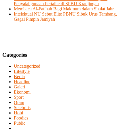
Penyalahgunaan Pertalite di SPBU Kranjingan
Membaca Al-Fatihah Bagi Makmum dalam Shalat Jahr
Intelektual NU Sebut Elite PBNU Sibuk Urus Tambang,
Gagal Pimpin Jamiyah
Categories
Uncategorized
Lifestyle
Berita
Headline
Galeri
Ekonomi
Sport
Opini
Selebritis
Hobi
Foodies
Public
1