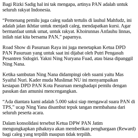
Bagi Rizki Sadig hal ini tak mengapa, artinya PAN adalah untuk
seluruh rakyat Indonesia.
“Pemenang pemilu juga caleg sudah tertulis di lauhul Mahfudz, ini
adalah jalan ikhtiar untuk menjadi caleg, mendapatkan kursi. Agar
bermanfaat untuk umat, untuk rakyat. Khoirunnas Anfauhu linnas,
inilah niat kita bersama PAN,” paparnya.
Road Show di Pasuruan Raya ini juga menetapkan Ketua DPD
PAN Pasuruan yang untuk saat ini dijabat oleh Putri Pengasuh
Pesantren Sidogiri. Yakni Ning Nuryana Fuad, atau biasa dipanggil
Ning Nana.
Ketika sambutan Ning Nana didampingi oleh suami yaitu Mas
Syaiful Nuri. Kader muda Muslimat NU ini menyampaikan
kesiapan DPD PAN Kota Pasuruan menghadapi pemilu dengan
pasukan dan amunisi mencengangkan.
“Ada diantara kami adalah 5.000 saksi siap mengawal suara PAN di
TPS,” ucap Ning Yana disambut tepuk tangan membahana dari
seluruh peserta acara.
Dalam konsolidasi tersebut Ketua DPW PAN Jatim
mengungkapkan pihaknya akan memberikan penghargaan (Reward)
bagi caleg yang terpilih maupun tidak terpilih.