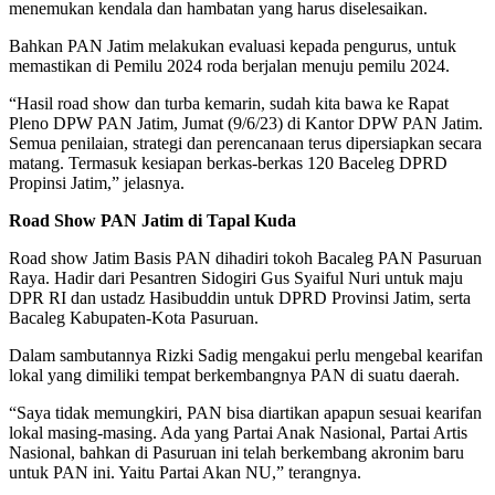
menemukan kendala dan hambatan yang harus diselesaikan.
Bahkan PAN Jatim melakukan evaluasi kepada pengurus, untuk
memastikan di Pemilu 2024 roda berjalan menuju pemilu 2024.
“Hasil road show dan turba kemarin, sudah kita bawa ke Rapat
Pleno DPW PAN Jatim, Jumat (9/6/23) di Kantor DPW PAN Jatim.
Semua penilaian, strategi dan perencanaan terus dipersiapkan secara
matang. Termasuk kesiapan berkas-berkas 120 Baceleg DPRD
Propinsi Jatim,” jelasnya.
Road Show PAN Jatim di Tapal Kuda
Road show Jatim Basis PAN dihadiri tokoh Bacaleg PAN Pasuruan
Raya. Hadir dari Pesantren Sidogiri Gus Syaiful Nuri untuk maju
DPR RI dan ustadz Hasibuddin untuk DPRD Provinsi Jatim, serta
Bacaleg Kabupaten-Kota Pasuruan.
Dalam sambutannya Rizki Sadig mengakui perlu mengebal kearifan
lokal yang dimiliki tempat berkembangnya PAN di suatu daerah.
“Saya tidak memungkiri, PAN bisa diartikan apapun sesuai kearifan
lokal masing-masing. Ada yang Partai Anak Nasional, Partai Artis
Nasional, bahkan di Pasuruan ini telah berkembang akronim baru
untuk PAN ini. Yaitu Partai Akan NU,” terangnya.