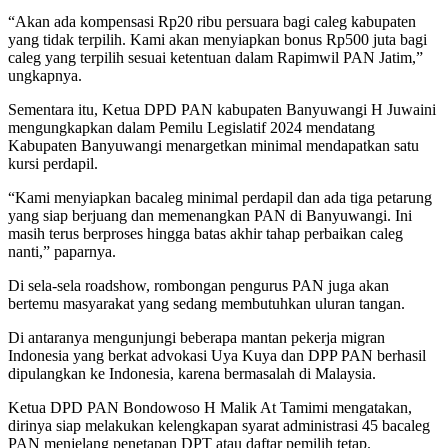
“Akan ada kompensasi Rp20 ribu persuara bagi caleg kabupaten
yang tidak terpilih. Kami akan menyiapkan bonus Rp500 juta bagi
caleg yang terpilih sesuai ketentuan dalam Rapimwil PAN Jatim,”
ungkapnya.
Sementara itu, Ketua DPD PAN kabupaten Banyuwangi H Juwaini
mengungkapkan dalam Pemilu Legislatif 2024 mendatang
Kabupaten Banyuwangi menargetkan minimal mendapatkan satu
kursi perdapil.
“Kami menyiapkan bacaleg minimal perdapil dan ada tiga petarung
yang siap berjuang dan memenangkan PAN di Banyuwangi. Ini
masih terus berproses hingga batas akhir tahap perbaikan caleg
nanti,” paparnya.
Di sela-sela roadshow, rombongan pengurus PAN juga akan
bertemu masyarakat yang sedang membutuhkan uluran tangan.
Di antaranya mengunjungi beberapa mantan pekerja migran
Indonesia yang berkat advokasi Uya Kuya dan DPP PAN berhasil
dipulangkan ke Indonesia, karena bermasalah di Malaysia.
Ketua DPD PAN Bondowoso H Malik At Tamimi mengatakan,
dirinya siap melakukan kelengkapan syarat administrasi 45 bacaleg
PAN menjelang penetapan DPT atau daftar pemilih tetap.