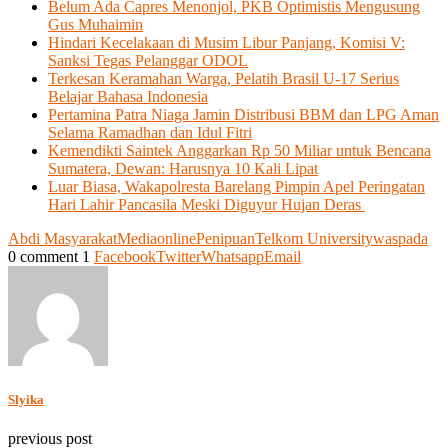
Belum Ada Capres Menonjol, PKB Optimistis Mengusung
Gus Muhaimin
Hindari Kecelakaan di Musim Libur Panjang, Komisi V:
Sanksi Tegas Pelanggar ODOL
Terkesan Keramahan Warga, Pelatih Brasil U-17 Serius
Belajar Bahasa Indonesia
Pertamina Patra Niaga Jamin Distribusi BBM dan LPG Aman
Selama Ramadhan dan Idul Fitri
Kemendikti Saintek Anggarkan Rp 50 Miliar untuk Bencana
Sumatera, Dewan: Harusnya 10 Kali Lipat
Luar Biasa, Wakapolresta Barelang Pimpin Apel Peringatan
Hari Lahir Pancasila Meski Diguyur Hujan Deras
Abdi Masyarakat
Media
online
Penipuan
Telkom University
waspada
0 comment
1
Facebook
Twitter
Whatsapp
Email
Slyika
previous post