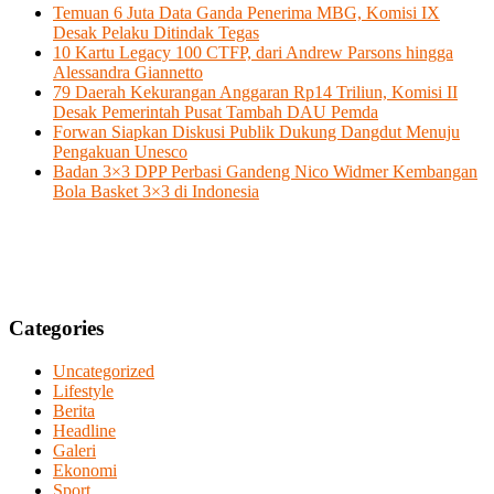
Temuan 6 Juta Data Ganda Penerima MBG, Komisi IX
Desak Pelaku Ditindak Tegas
10 Kartu Legacy 100 CTFP, dari Andrew Parsons hingga
Alessandra Giannetto
79 Daerah Kekurangan Anggaran Rp14 Triliun, Komisi II
Desak Pemerintah Pusat Tambah DAU Pemda
Forwan Siapkan Diskusi Publik Dukung Dangdut Menuju
Pengakuan Unesco
Badan 3×3 DPP Perbasi Gandeng Nico Widmer Kembangan
Bola Basket 3×3 di Indonesia
Categories
Uncategorized
Lifestyle
Berita
Headline
Galeri
Ekonomi
Sport