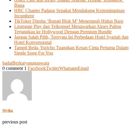
Biasa
HBC Chapter Padang Sepakat Mendukung Kepemimpinan
Incumbent
TikToker Dinsha ‘Bupati Blok M’ Menempuh Hidup Baru
Lionsgate Play dan Telkomsel Menawarkan Akses Paling
Terjangkau ke Hollywood Dengan Premium Bundle
Jangan Salah Pilih, Ternyata Ini Perbedaan Hotel Syariah dan
Hotel Konvensional
Tampil Beda, Yuricho Tuangkan Kesan Cinta Pertama Dalam
Single Song For You
badai
Berkarya
nagaswara
0 comment
1
Facebook
Twitter
Whatsapp
Email
Slyika
previous post