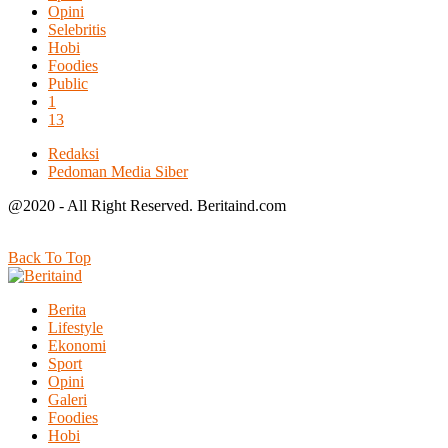
Opini
Selebritis
Hobi
Foodies
Public
1
13
Redaksi
Pedoman Media Siber
@2020 - All Right Reserved. Beritaind.com
Back To Top
Berita
Lifestyle
Ekonomi
Sport
Opini
Galeri
Foodies
Hobi