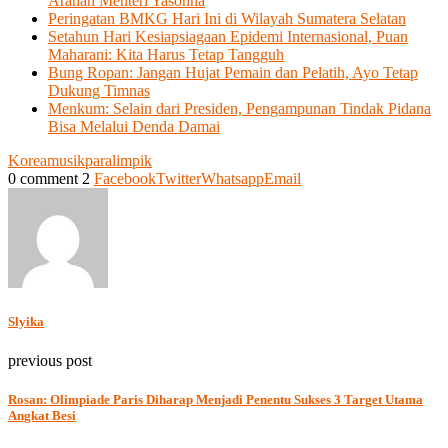
Arahan Menteri Yasonna
Peringatan BMKG Hari Ini di Wilayah Sumatera Selatan
Setahun Hari Kesiapsiagaan Epidemi Internasional, Puan
Maharani: Kita Harus Tetap Tangguh
Bung Ropan: Jangan Hujat Pemain dan Pelatih, Ayo Tetap
Dukung Timnas
Menkum: Selain dari Presiden, Pengampunan Tindak Pidana
Bisa Melalui Denda Damai
Korea
musik
paralimpik
0 comment
2
Facebook
Twitter
Whatsapp
Email
Slyika
previous post
Rosan: Olimpiade Paris Diharap Menjadi Penentu Sukses 3 Target Utama
Angkat Besi