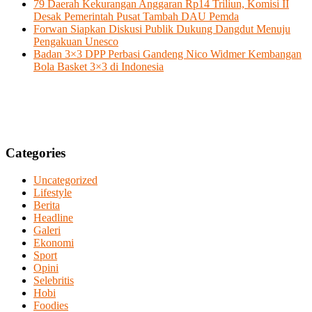
79 Daerah Kekurangan Anggaran Rp14 Triliun, Komisi II
Desak Pemerintah Pusat Tambah DAU Pemda
Forwan Siapkan Diskusi Publik Dukung Dangdut Menuju
Pengakuan Unesco
Badan 3×3 DPP Perbasi Gandeng Nico Widmer Kembangan
Bola Basket 3×3 di Indonesia
Categories
Uncategorized
Lifestyle
Berita
Headline
Galeri
Ekonomi
Sport
Opini
Selebritis
Hobi
Foodies