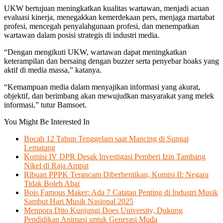
UKW bertujuan meningkatkan kualitas wartawan, menjadi acuan
evaluasi kinerja, menegakkan kemerdekaan pers, menjaga martabat
profesi, mencegah penyalahgunaan profesi, dan menempatkan
wartawan dalam posisi strategis di industri media.
“Dengan mengikuti UKW, wartawan dapat meningkatkan
keterampilan dan bersaing dengan buzzer serta penyebar hoaks yang
aktif di media massa,” katanya.
“Kemampuan media dalam menyajikan informasi yang akurat,
objektif, dan berimbang akan mewujudkan masyarakat yang melek
informasi,” tutur Bamsoet.
You Might Be Interested In
Bocah 12 Tahun Tenggelam saat Mancing di Sungai
Lematang
Komisi IV DPR Desak Investigasi Pemberi Izin Tambang
Nikel di Raja Ampat
Ribuan PPPK Terancam Diberhentikan, Komisi II: Negara
Tidak Boleh Abai
Bois Famous Maker: Ada 7 Catatan Penting di Industri Musik
Sambut Hari Musik Nasional 2025
Menpora Dito Kunjungi Does University, Dukung
Pendidikan Animasi untuk Generasi Muda