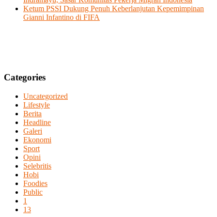
Ketum PSSI Dukung Penuh Keberlanjutan Kepemimpinan
Gianni Infantino di FIFA
Categories
Uncategorized
Lifestyle
Berita
Headline
Galeri
Ekonomi
Sport
Opini
Selebritis
Hobi
Foodies
Public
1
13