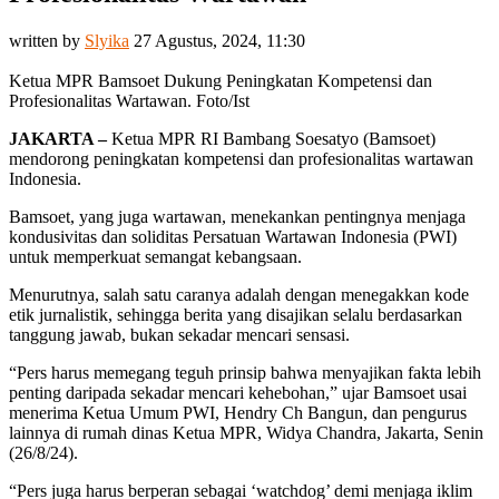
written by
Slyika
27 Agustus, 2024, 11:30
Ketua MPR Bamsoet Dukung Peningkatan Kompetensi dan
Profesionalitas Wartawan. Foto/Ist
JAKARTA –
Ketua MPR RI Bambang Soesatyo (Bamsoet)
mendorong peningkatan kompetensi dan profesionalitas wartawan
Indonesia.
Bamsoet, yang juga wartawan, menekankan pentingnya menjaga
kondusivitas dan soliditas Persatuan Wartawan Indonesia (PWI)
untuk memperkuat semangat kebangsaan.
Menurutnya, salah satu caranya adalah dengan menegakkan kode
etik jurnalistik, sehingga berita yang disajikan selalu berdasarkan
tanggung jawab, bukan sekadar mencari sensasi.
“Pers harus memegang teguh prinsip bahwa menyajikan fakta lebih
penting daripada sekadar mencari kehebohan,” ujar Bamsoet usai
menerima Ketua Umum PWI, Hendry Ch Bangun, dan pengurus
lainnya di rumah dinas Ketua MPR, Widya Chandra, Jakarta, Senin
(26/8/24).
“Pers juga harus berperan sebagai ‘watchdog’ demi menjaga iklim