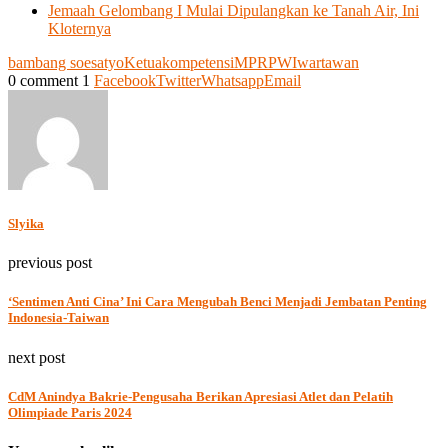
Jemaah Gelombang I Mulai Dipulangkan ke Tanah Air, Ini
Kloternya
bambang soesatyo
Ketua
kompetensi
MPR
PWI
wartawan
0 comment
1
Facebook
Twitter
Whatsapp
Email
Slyika
previous post
‘Sentimen Anti Cina’ Ini Cara Mengubah Benci Menjadi Jembatan Penting
Indonesia-Taiwan
next post
CdM Anindya Bakrie-Pengusaha Berikan Apresiasi Atlet dan Pelatih
Olimpiade Paris 2024