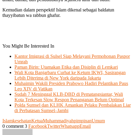
Kemudian dalam perspektif Islam dikenal sebagai baldatun
thayyibatun wa rabbun ghafur.
You Might Be Interested In
Kantor Imigrasi di Sulsel Siap Melayani Permohonan Paspor
Umrah
Paman Birin: Utamakan Etika dan Disiplin di Lemkari
Wali Kota Banjarbaru Curhat ke Ketum IKWI, Sasirangan
Lebih Diterima di New York daripada Jakarta
Muhaimin Wakili Presiden Prabowo Hadiri Pelantikan Paus
Leo XIV di Vatikan
Sudah 7 Meninggal KLB-DBD di Pematangsiantar, Wali
Kota Terkesan Slow Respon Penanganan Belum Optimal
Polda Sumsel dan KLHK Amankan Pelaku Pembalakan Liar
di Perbatasan Sumsel–Jambi
Islam
kesehatan
Ketua
Muhammadiyah
pimpinan
Umum
0 comment
3
Facebook
Twitter
Whatsapp
Email