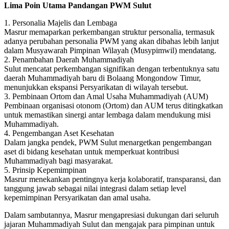
Lima Poin Utama Pandangan PWM Sulut
1.⁠ ⁠Personalia Majelis dan Lembaga
Masrur memaparkan perkembangan struktur personalia, termasuk
adanya perubahan personalia PWM yang akan dibahas lebih lanjut
dalam Musyawarah Pimpinan Wilayah (Musypimwil) mendatang.
2.⁠ ⁠Penambahan Daerah Muhammadiyah
Sulut mencatat perkembangan signifikan dengan terbentuknya satu
daerah Muhammadiyah baru di Bolaang Mongondow Timur,
menunjukkan ekspansi Persyarikatan di wilayah tersebut.
3.⁠ ⁠Pembinaan Ortom dan Amal Usaha Muhammadiyah (AUM)
Pembinaan organisasi otonom (Ortom) dan AUM terus ditingkatkan
untuk memastikan sinergi antar lembaga dalam mendukung misi
Muhammadiyah.
4.⁠ ⁠Pengembangan Aset Kesehatan
Dalam jangka pendek, PWM Sulut menargetkan pengembangan
aset di bidang kesehatan untuk memperkuat kontribusi
Muhammadiyah bagi masyarakat.
5.⁠ ⁠Prinsip Kepemimpinan
Masrur menekankan pentingnya kerja kolaboratif, transparansi, dan
tanggung jawab sebagai nilai integrasi dalam setiap level
kepemimpinan Persyarikatan dan amal usaha.
Dalam sambutannya, Masrur mengapresiasi dukungan dari seluruh
jajaran Muhammadiyah Sulut dan mengajak para pimpinan untuk