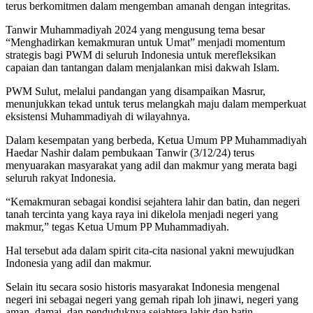
terus berkomitmen dalam mengemban amanah dengan integritas.
Tanwir Muhammadiyah 2024 yang mengusung tema besar
“Menghadirkan kemakmuran untuk Umat” menjadi momentum
strategis bagi PWM di seluruh Indonesia untuk merefleksikan
capaian dan tantangan dalam menjalankan misi dakwah Islam.
PWM Sulut, melalui pandangan yang disampaikan Masrur,
menunjukkan tekad untuk terus melangkah maju dalam memperkuat
eksistensi Muhammadiyah di wilayahnya.
Dalam kesempatan yang berbeda, Ketua Umum PP Muhammadiyah
Haedar Nashir dalam pembukaan Tanwir (3/12/24) terus
menyuarakan masyarakat yang adil dan makmur yang merata bagi
seluruh rakyat Indonesia.
“Kemakmuran sebagai kondisi sejahtera lahir dan batin, dan negeri
tanah tercinta yang kaya raya ini dikelola menjadi negeri yang
makmur,” tegas Ketua Umum PP Muhammadiyah.
Hal tersebut ada dalam spirit cita-cita nasional yakni mewujudkan
Indonesia yang adil dan makmur.
Selain itu secara sosio historis masyarakat Indonesia mengenal
negeri ini sebagai negeri yang gemah ripah loh jinawi, negeri yang
aman, damai, dan penduduknya sejahtera lahir dan batin.