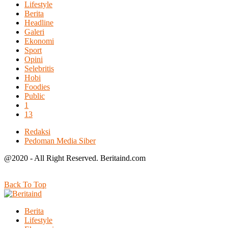
Lifestyle
Berita
Headline
Galeri
Ekonomi
Sport
Opini
Selebritis
Hobi
Foodies
Public
1
13
Redaksi
Pedoman Media Siber
@2020 - All Right Reserved. Beritaind.com
Back To Top
Berita
Lifestyle