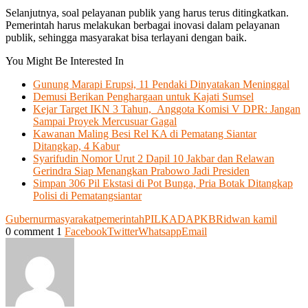
Selanjutnya, soal pelayanan publik yang harus terus ditingkatkan.
Pemerintah harus melakukan berbagai inovasi dalam pelayanan
publik, sehingga masyarakat bisa terlayani dengan baik.
You Might Be Interested In
Gunung Marapi Erupsi, 11 Pendaki Dinyatakan Meninggal
Demusi Berikan Penghargaan untuk Kajati Sumsel
Kejar Target IKN 3 Tahun, Anggota Komisi V DPR: Jangan
Sampai Proyek Mercusuar Gagal
Kawanan Maling Besi Rel KA di Pematang Siantar
Ditangkap, 4 Kabur
Syarifudin Nomor Urut 2 Dapil 10 Jakbar dan Relawan
Gerindra Siap Menangkan Prabowo Jadi Presiden
Simpan 306 Pil Ekstasi di Pot Bunga, Pria Botak Ditangkap
Polisi di Pematangsiantar
Gubernur
masyarakat
pemerintah
PILKADA
PKB
Ridwan kamil
0 comment
1
Facebook
Twitter
Whatsapp
Email