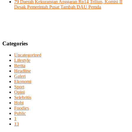
79 Daerah Kekurangan Anggaran Rp14 Triliun, Komisi II
Desak Pemerintah Pusat Tambah DAU Pemda
Categories
Uncategorized
Lifestyle
Berita
Headline
Galeri
Ekonomi
Sport
Opini
Selebritis
Hobi
Foodies
Public
1
13