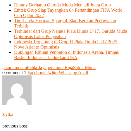
Rionny Berharap Garuda Muda Menjadi Juara Grup
Emtek Grup Siap Tayangkan 64 Pertandingan FIFA World
Cup Qatar 2022
Tim Latvia Hormati Spanyol, Siap Berikan Perlawanan
Terbaik
Terhindar dari Grup Neraka Piala Dunia U-17, Garuda Muda
Optimistis Lolos Penyisihan
Indonesia Tergabung di Grup H Piala Dunia U-17 2025,
Nova Arianto Optimistis
Dukungan Ribuan Penonton di Indonesia Arena, Timnas
Basket Indonesia Taklukkan UEA
jakarta
musim
Pelita Jaya
pertamina
Raja
Satria Muda
0 comment
1
Facebook
Twitter
Whatsapp
Email
Slyika
previous post