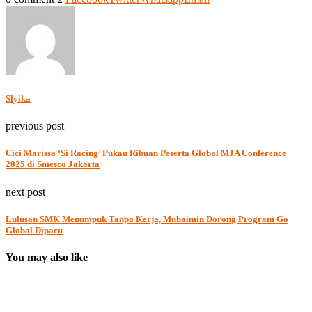
Slyika
previous post
Cici Marissa ‘Si Racing’ Pukau Ribuan Peserta Global MJA Conference
2025 di Smesco Jakarta
next post
Lulusan SMK Menumpuk Tanpa Kerja, Muhaimin Dorong Program Go
Global Dipacu
You may also like