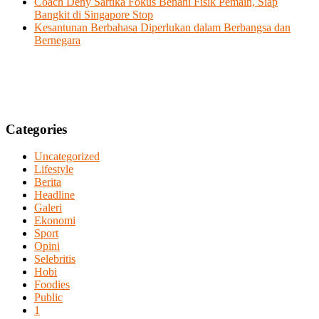
Coach Deny Sartika Fokus Benahi Fisik Pemain, Siap
Bangkit di Singapore Stop
Kesantunan Berbahasa Diperlukan dalam Berbangsa dan
Bernegara
Categories
Uncategorized
Lifestyle
Berita
Headline
Galeri
Ekonomi
Sport
Opini
Selebritis
Hobi
Foodies
Public
1