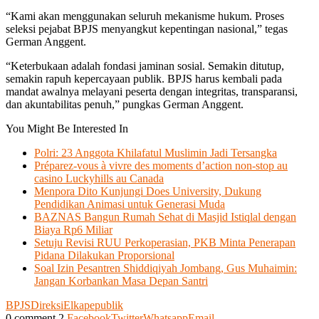
“Kami akan menggunakan seluruh mekanisme hukum. Proses
seleksi pejabat BPJS menyangkut kepentingan nasional,” tegas
German Anggent.
“Keterbukaan adalah fondasi jaminan sosial. Semakin ditutup,
semakin rapuh kepercayaan publik. BPJS harus kembali pada
mandat awalnya melayani peserta dengan integritas, transparansi,
dan akuntabilitas penuh,” pungkas German Anggent.
You Might Be Interested In
Polri: 23 Anggota Khilafatul Muslimin Jadi Tersangka
Préparez-vous à vivre des moments d’action non-stop au
casino Luckyhills au Canada
Menpora Dito Kunjungi Does University, Dukung
Pendidikan Animasi untuk Generasi Muda
BAZNAS Bangun Rumah Sehat di Masjid Istiqlal dengan
Biaya Rp6 Miliar
Setuju Revisi RUU Perkoperasian, PKB Minta Penerapan
Pidana Dilakukan Proporsional
Soal Izin Pesantren Shiddiqiyah Jombang, Gus Muhaimin:
Jangan Korbankan Masa Depan Santri
BPJS
Direksi
Elkape
publik
0 comment
2
Facebook
Twitter
Whatsapp
Email