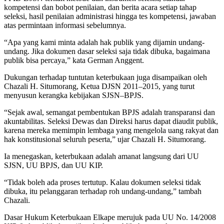
kompetensi dan bobot penilaian, dan berita acara setiap tahap
seleksi, hasil penilaian administrasi hingga tes kompetensi, jawaban
atas permintaan informasi sebelumnya.
“Apa yang kami minta adalah hak publik yang dijamin undang-
undang. Jika dokumen dasar seleksi saja tidak dibuka, bagaimana
publik bisa percaya,” kata German Anggent.
Dukungan terhadap tuntutan keterbukaan juga disampaikan oleh
Chazali H. Situmorang, Ketua DJSN 2011–2015, yang turut
menyusun kerangka kebijakan SJSN–BPJS.
“Sejak awal, semangat pembentukan BPJS adalah transparansi dan
akuntabilitas. Seleksi Dewas dan Direksi harus dapat diaudit publik,
karena mereka memimpin lembaga yang mengelola uang rakyat dan
hak konstitusional seluruh peserta,” ujar Chazali H. Situmorang.
Ia menegaskan, keterbukaan adalah amanat langsung dari UU
SJSN, UU BPJS, dan UU KIP.
“Tidak boleh ada proses tertutup. Kalau dokumen seleksi tidak
dibuka, itu pelanggaran terhadap roh undang-undang,” tambah
Chazali.
Dasar Hukum Keterbukaan Elkape merujuk pada UU No. 14/2008