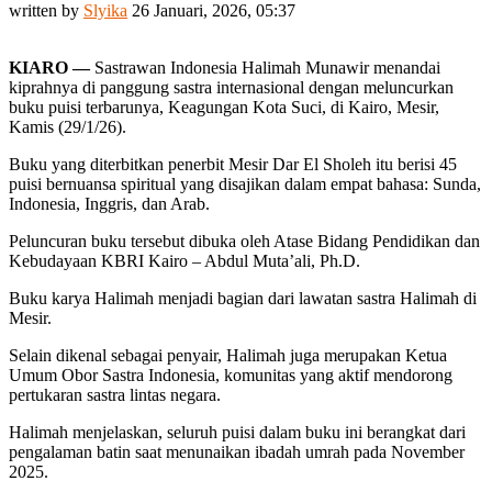
written by
Slyika
26 Januari, 2026, 05:37
KIARO —
Sastrawan Indonesia Halimah Munawir menandai
kiprahnya di panggung sastra internasional dengan meluncurkan
buku puisi terbarunya, Keagungan Kota Suci, di Kairo, Mesir,
Kamis (29/1/26).
Buku yang diterbitkan penerbit Mesir Dar El Sholeh itu berisi 45
puisi bernuansa spiritual yang disajikan dalam empat bahasa: Sunda,
Indonesia, Inggris, dan Arab.
Peluncuran buku tersebut dibuka oleh Atase Bidang Pendidikan dan
Kebudayaan KBRI Kairo – Abdul Muta’ali, Ph.D.
Buku karya Halimah menjadi bagian dari lawatan sastra Halimah di
Mesir.
Selain dikenal sebagai penyair, Halimah juga merupakan Ketua
Umum Obor Sastra Indonesia, komunitas yang aktif mendorong
pertukaran sastra lintas negara.
Halimah menjelaskan, seluruh puisi dalam buku ini berangkat dari
pengalaman batin saat menunaikan ibadah umrah pada November
2025.