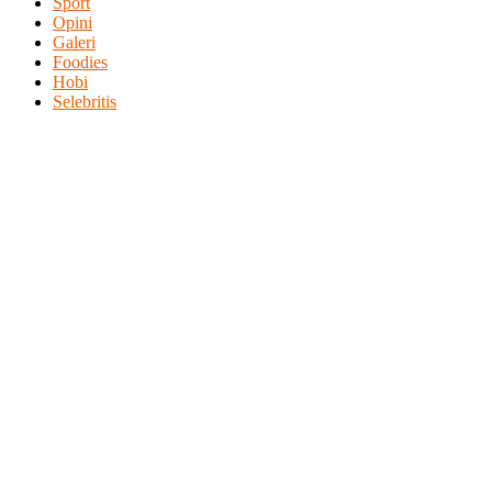
Sport
Opini
Galeri
Foodies
Hobi
Selebritis