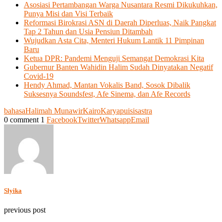
Asosiasi Pertambangan Warga Nusantara Resmi Dikukuhkan,
Punya Misi dan Visi Terbaik
Reformasi Birokrasi ASN di Daerah Diperluas, Naik Pangkat
Tap 2 Tahun dan Usia Pensiun Ditambah
Wujudkan Asta Cita, Menteri Hukum Lantik 11 Pimpinan
Baru
Ketua DPR: Pandemi Menguji Semangat Demokrasi Kita
Gubernur Banten Wahidin Halim Sudah Dinyatakan Negatif
Covid-19
Hendy Ahmad, Mantan Vokalis Band, Sosok Dibalik
Suksesnya Soundsfest, Afe Sinema, dan Afe Records
bahasa
Halimah Munawir
Kairo
Karya
puisi
sastra
0 comment
1
Facebook
Twitter
Whatsapp
Email
Slyika
previous post