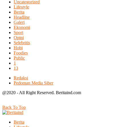
Uncategorized
Lifestyle
Berita
Headline
Galeri
Ekonomi
Sport
Opini
Selebritis
Hobi
Foodies
Public
1
13
Redaksi
Pedoman Media Siber
@2020 - All Right Reserved. Beritaind.com
Back To Top
Berita