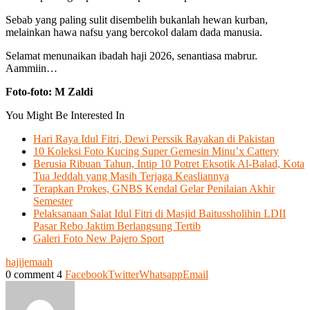
Sebab yang paling sulit disembelih bukanlah hewan kurban,
melainkan hawa nafsu yang bercokol dalam dada manusia.
Selamat menunaikan ibadah haji 2026, senantiasa mabrur.
Aammiin…
Foto-foto: M Zaldi
You Might Be Interested In
Hari Raya Idul Fitri, Dewi Perssik Rayakan di Pakistan
10 Koleksi Foto Kucing Super Gemesin Minu’x Cattery
Berusia Ribuan Tahun, Intip 10 Potret Eksotik Al-Balad, Kota
Tua Jeddah yang Masih Terjaga Keasliannya
Terapkan Prokes, GNBS Kendal Gelar Penilaian Akhir
Semester
Pelaksanaan Salat Idul Fitri di Masjid Baitussholihin LDII
Pasar Rebo Jaktim Berlangsung Tertib
Galeri Foto New Pajero Sport
haji
jemaah
0 comment
4
Facebook
Twitter
Whatsapp
Email