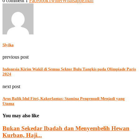
0 comment
1
Facebook
Twitter
Whatsapp
Email
Slyika
previous post
Indonesia Kirim Wakil di Semua Sektor Bulu Tangkis pada Olimpiade Paris
2024
next post
Arus Balik Idul Fitri, Kakorlantas: Stamina Pengemudi Menjadi yang
Utama
You may also like
Bukan Sekedar Ibadah dan Menyembelih Hewan
Kurban, Haji...