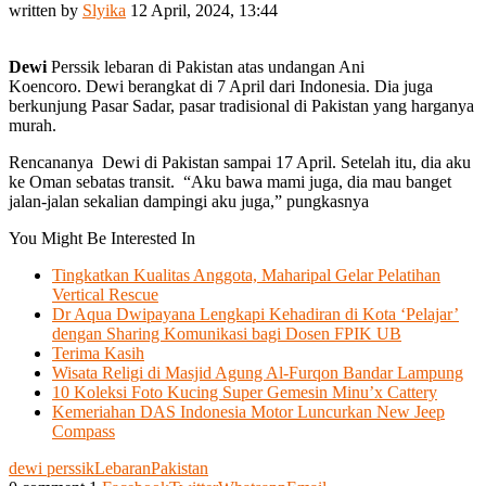
written by
Slyika
12 April, 2024, 13:44
Dewi
Perssik lebaran di Pakistan atas undangan Ani
Koencoro. Dewi berangkat di 7 April dari Indonesia. Dia juga
berkunjung Pasar Sadar, pasar tradisional di Pakistan yang harganya
murah.
Rencananya Dewi di Pakistan sampai 17 April. Setelah itu, dia aku
ke Oman sebatas transit. “Aku bawa mami juga, dia mau banget
jalan-jalan sekalian dampingi aku juga,” pungkasnya
You Might Be Interested In
Tingkatkan Kualitas Anggota, Maharipal Gelar Pelatihan
Vertical Rescue
Dr Aqua Dwipayana Lengkapi Kehadiran di Kota ‘Pelajar’
dengan Sharing Komunikasi bagi Dosen FPIK UB
Terima Kasih
Wisata Religi di Masjid Agung Al-Furqon Bandar Lampung
10 Koleksi Foto Kucing Super Gemesin Minu’x Cattery
Kemeriahan DAS Indonesia Motor Luncurkan New Jeep
Compass
dewi perssik
Lebaran
Pakistan