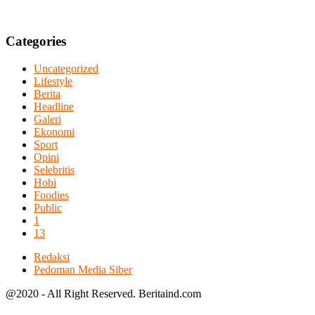
Categories
Uncategorized
Lifestyle
Berita
Headline
Galeri
Ekonomi
Sport
Opini
Selebritis
Hobi
Foodies
Public
1
13
Redaksi
Pedoman Media Siber
@2020 - All Right Reserved. Beritaind.com