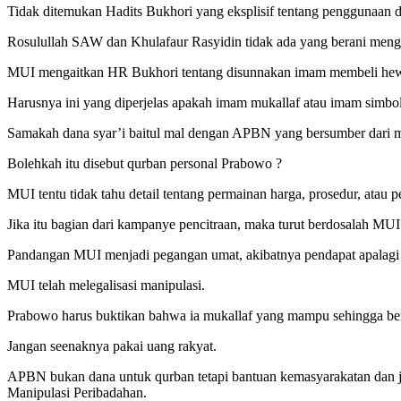
Tidak ditemukan Hadits Bukhori yang eksplisif tentang penggunaan d
Rosulullah SAW dan Khulafaur Rasyidin tidak ada yang berani mengg
MUI mengaitkan HR Bukhori tentang disunnakan imam membeli hewan
Harusnya ini yang diperjelas apakah imam mukallaf atau imam simbol
Samakah dana syar’i baitul mal dengan APBN yang bersumber dari
Bolehkah itu disebut qurban personal Prabowo ?
MUI tentu tidak tahu detail tentang permainan harga, prosedur, atau
Jika itu bagian dari kampanye pencitraan, maka turut berdosalah MUI 
Pandangan MUI menjadi pegangan umat, akibatnya pendapat apalagi 
MUI telah melegalisasi manipulasi.
Prabowo harus buktikan bahwa ia mukallaf yang mampu sehingga berq
Jangan seenaknya pakai uang rakyat.
APBN bukan dana untuk qurban tetapi bantuan kemasyarakatan dan j
Manipulasi Peribadahan.