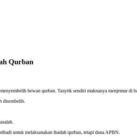
dah Qurban
kan menyembelih hewan qurban. Tasyrik sendiri maknanya menjemur di ba
h disembelih.
asalah.
ribadi untuk melaksanakan ibadah qurban, tetapi dana APBN.