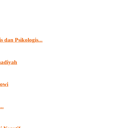
 dan Psikologis...
madiyah
kowi
..