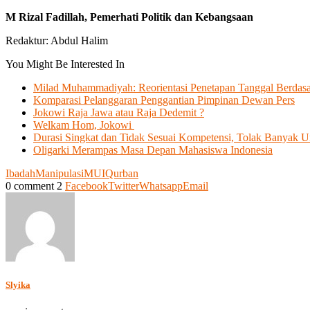
M Rizal Fadillah, Pemerhati Politik dan Kebangsaan
Redaktur: Abdul Halim
You Might Be Interested In
Milad Muhammadiyah: Reorientasi Penetapan Tanggal Berdasa
Komparasi Pelanggaran Penggantian Pimpinan Dewan Pers
Jokowi Raja Jawa atau Raja Dedemit ?
Welkam Hom, Jokowi
Durasi Singkat dan Tidak Sesuai Kompetensi, Tolak Banyak 
Oligarki Merampas Masa Depan Mahasiswa Indonesia
Ibadah
Manipulasi
MUI
Qurban
0 comment
2
Facebook
Twitter
Whatsapp
Email
Slyika