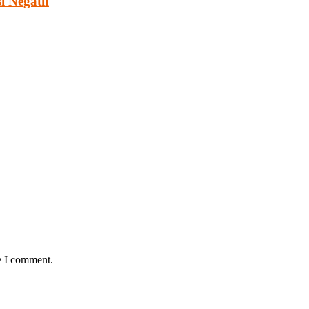
 Negatif
e I comment.