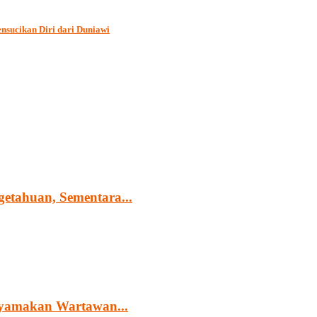
sucikan Diri dari Duniawi
tahuan, Sementara...
yamakan Wartawan...