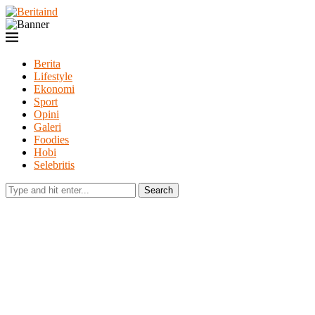
Berita
Lifestyle
Ekonomi
Sport
Opini
Galeri
Foodies
Hobi
Selebritis
Search