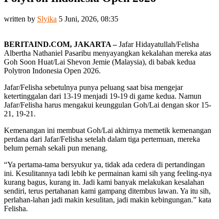
written by
Slyika
5 Juni, 2026, 08:35
BERITAIND.COM, JAKARTA –
Jafar Hidayatullah/Felisha
Albertha Nathaniel Pasaribu menyayangkan kekalahan mereka atas
Goh Soon Huat/Lai Shevon Jemie (Malaysia), di babak kedua
Polytron Indonesia Open 2026.
Jafar/Felisha sebetulnya punya peluang saat bisa mengejar
ketertinggalan dari 13-19 menjadi 19-19 di game kedua. Namun
Jafar/Felisha harus mengakui keunggulan Goh/Lai dengan skor 15-
21, 19-21.
Kemenangan ini membuat Goh/Lai akhirnya memetik kemenangan
perdana dari Jafar/Felisha setelah dalam tiga pertemuan, mereka
belum pernah sekali pun menang.
“Ya pertama-tama bersyukur ya, tidak ada cedera di pertandingan
ini. Kesulitannya tadi lebih ke permainan kami sih yang feeling-nya
kurang bagus, kurang in. Jadi kami banyak melakukan kesalahan
sendiri, terus pertahanan kami gampang ditembus lawan. Ya itu sih,
perlahan-lahan jadi makin kesulitan, jadi makin kebingungan.” kata
Felisha.