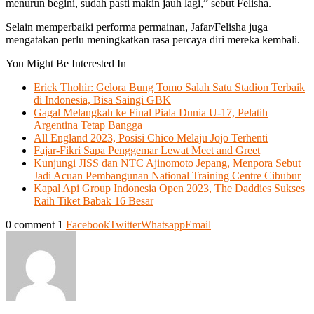
menurun begini, sudah pasti makin jauh lagi,” sebut Felisha.
Selain memperbaiki performa permainan, Jafar/Felisha juga
mengatakan perlu meningkatkan rasa percaya diri mereka kembali.
You Might Be Interested In
Erick Thohir: Gelora Bung Tomo Salah Satu Stadion Terbaik
di Indonesia, Bisa Saingi GBK
Gagal Melangkah ke Final Piala Dunia U-17, Pelatih
Argentina Tetap Bangga
All England 2023, Posisi Chico Melaju Jojo Terhenti
Fajar-Fikri Sapa Penggemar Lewat Meet and Greet
Kunjungi JISS dan NTC Ajinomoto Jepang, Menpora Sebut
Jadi Acuan Pembangunan National Training Centre Cibubur
Kapal Api Group Indonesia Open 2023, The Daddies Sukses
Raih Tiket Babak 16 Besar
0 comment
1
Facebook
Twitter
Whatsapp
Email