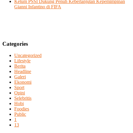
Ketum PSSI Dukung Penuh Keberlanjutan Kepemimpinan
Gianni Infantino di FIFA
Categories
Uncategorized
Lifestyle
Berita
Headline
Galeri
Ekonomi
Sport
Opini
Selebritis
Hobi
Foodies
Public
1
13