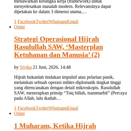
menawarkan kerangka kerja (framework) untuk
menyelesaikan masalah modern. Relevansinya dapat
dipetakan ke dalam 3 dimensi utama,…
1
Facebook
Twitter
Whatsapp
Email
Opini
Strategi Operasional Hijrah
Rasulullah SAW, ‘Masterplan
Ketuhanan dan Manusia’ (2)
by
Slyika
21 Juni, 2026, 14:48
Hijrah bukanlah tindakan impulsif atau pelarian panik,
melainkan sebuah operasi militer-diplomatik tingkat tinggi
yang direncanakan dengan detail mikroskopis. Rasulullah
SAW, menerapkan prinsip “Tsiq billah, tsammarbit” (Percaya
pada Allah, lalu ikatlah…
1
Facebook
Twitter
Whatsapp
Email
Opini
1 Muharam, Ketika Hijrah