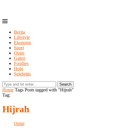
Berita
Lifestyle
Ekonomi
Sport
Opini
Galeri
Foodies
Hobi
Selebritis
Search
Home
Tags
Posts tagged with "Hijrah"
Tag:
Hijrah
Opini