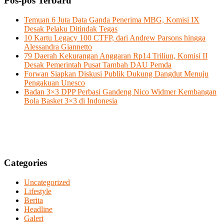
Pos-pos Terbaru
Temuan 6 Juta Data Ganda Penerima MBG, Komisi IX
Desak Pelaku Ditindak Tegas
10 Kartu Legacy 100 CTFP, dari Andrew Parsons hingga
Alessandra Giannetto
79 Daerah Kekurangan Anggaran Rp14 Triliun, Komisi II
Desak Pemerintah Pusat Tambah DAU Pemda
Forwan Siapkan Diskusi Publik Dukung Dangdut Menuju
Pengakuan Unesco
Badan 3×3 DPP Perbasi Gandeng Nico Widmer Kembangan
Bola Basket 3×3 di Indonesia
Categories
Uncategorized
Lifestyle
Berita
Headline
Galeri