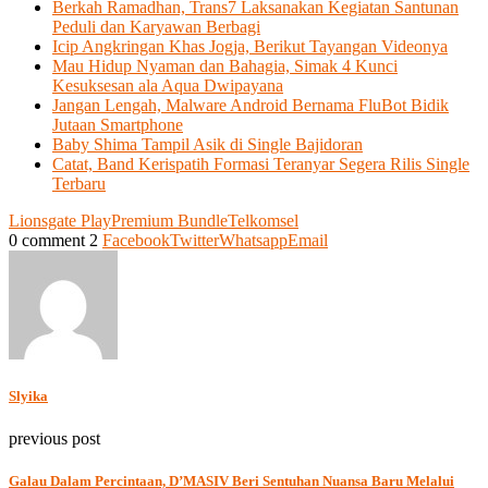
Berkah Ramadhan, Trans7 Laksanakan Kegiatan Santunan
Peduli dan Karyawan Berbagi
Icip Angkringan Khas Jogja, Berikut Tayangan Videonya
Mau Hidup Nyaman dan Bahagia, Simak 4 Kunci
Kesuksesan ala Aqua Dwipayana
Jangan Lengah, Malware Android Bernama FluBot Bidik
Jutaan Smartphone
Baby Shima Tampil Asik di Single Bajidoran
Catat, Band Kerispatih Formasi Teranyar Segera Rilis Single
Terbaru
Lionsgate Play
Premium Bundle
Telkomsel
0 comment
2
Facebook
Twitter
Whatsapp
Email
Slyika
previous post
Galau Dalam Percintaan, D’MASIV Beri Sentuhan Nuansa Baru Melalui