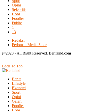
Sport
Opini
Selebritis
Hobi
Foodies
Public
1
13
Redaksi
Pedoman Media Siber
@2020 - All Right Reserved. Beritaind.com
Back To Top
Berita
Lifestyle
Ekonomi
Sport
Opini
Galeri
Foodies
Hobi