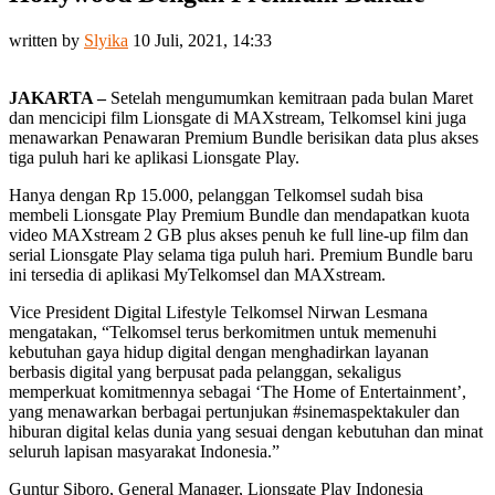
written by
Slyika
10 Juli, 2021, 14:33
JAKARTA –
Setelah mengumumkan kemitraan pada bulan Maret
dan mencicipi film Lionsgate di MAXstream, Telkomsel kini juga
menawarkan Penawaran Premium Bundle berisikan data plus akses
tiga puluh hari ke aplikasi Lionsgate Play.
Hanya dengan Rp 15.000, pelanggan Telkomsel sudah bisa
membeli Lionsgate Play Premium Bundle dan mendapatkan kuota
video MAXstream 2 GB plus akses penuh ke full line-up film dan
serial Lionsgate Play selama tiga puluh hari. Premium Bundle baru
ini tersedia di aplikasi MyTelkomsel dan MAXstream.
Vice President Digital Lifestyle Telkomsel Nirwan Lesmana
mengatakan, “Telkomsel terus berkomitmen untuk memenuhi
kebutuhan gaya hidup digital dengan menghadirkan layanan
berbasis digital yang berpusat pada pelanggan, sekaligus
memperkuat komitmennya sebagai ‘The Home of Entertainment’,
yang menawarkan berbagai pertunjukan #sinemaspektakuler dan
hiburan digital kelas dunia yang sesuai dengan kebutuhan dan minat
seluruh lapisan masyarakat Indonesia.”
Guntur Siboro, General Manager, Lionsgate Play Indonesia