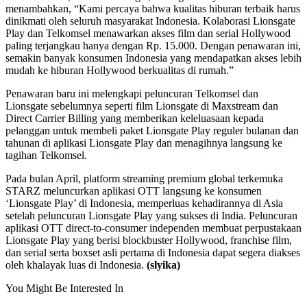
menambahkan, “Kami percaya bahwa kualitas hiburan terbaik harus
dinikmati oleh seluruh masyarakat Indonesia. Kolaborasi Lionsgate
Play dan Telkomsel menawarkan akses film dan serial Hollywood
paling terjangkau hanya dengan Rp. 15.000. Dengan penawaran ini,
semakin banyak konsumen Indonesia yang mendapatkan akses lebih
mudah ke hiburan Hollywood berkualitas di rumah.”
Penawaran baru ini melengkapi peluncuran Telkomsel dan
Lionsgate sebelumnya seperti film Lionsgate di Maxstream dan
Direct Carrier Billing yang memberikan keleluasaan kepada
pelanggan untuk membeli paket Lionsgate Play reguler bulanan dan
tahunan di aplikasi Lionsgate Play dan menagihnya langsung ke
tagihan Telkomsel.
Pada bulan April, platform streaming premium global terkemuka
STARZ meluncurkan aplikasi OTT langsung ke konsumen
‘Lionsgate Play’ di Indonesia, memperluas kehadirannya di Asia
setelah peluncuran Lionsgate Play yang sukses di India. Peluncuran
aplikasi OTT direct-to-consumer independen membuat perpustakaan
Lionsgate Play yang berisi blockbuster Hollywood, franchise film,
dan serial serta boxset asli pertama di Indonesia dapat segera diakses
oleh khalayak luas di Indonesia.
(slyika)
You Might Be Interested In