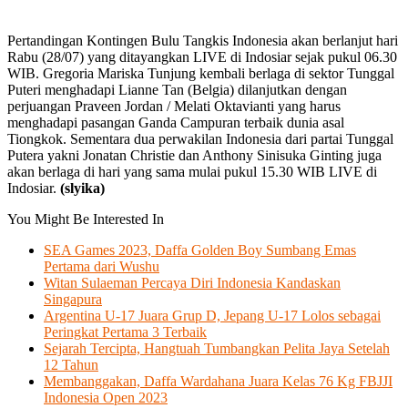
Pertandingan Kontingen Bulu Tangkis Indonesia akan berlanjut hari
Rabu (28/07) yang ditayangkan LIVE di Indosiar sejak pukul 06.30
WIB. Gregoria Mariska Tunjung kembali berlaga di sektor Tunggal
Puteri menghadapi Lianne Tan (Belgia) dilanjutkan dengan
perjuangan Praveen Jordan / Melati Oktavianti yang harus
menghadapi pasangan Ganda Campuran terbaik dunia asal
Tiongkok. Sementara dua perwakilan Indonesia dari partai Tunggal
Putera yakni Jonatan Christie dan Anthony Sinisuka Ginting juga
akan berlaga di hari yang sama mulai pukul 15.30 WIB LIVE di
Indosiar.
(slyika)
You Might Be Interested In
SEA Games 2023, Daffa Golden Boy Sumbang Emas
Pertama dari Wushu
Witan Sulaeman Percaya Diri Indonesia Kandaskan
Singapura
Argentina U-17 Juara Grup D, Jepang U-17 Lolos sebagai
Peringkat Pertama 3 Terbaik
Sejarah Tercipta, Hangtuah Tumbangkan Pelita Jaya Setelah
12 Tahun
Membanggakan, Daffa Wardahana Juara Kelas 76 Kg FBJJI
Indonesia Open 2023