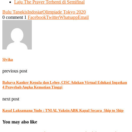
Laju The Prayer Terhenti di Semifinal
Bulu Tangkis
Indosiar
Olimpiade Tokyo 2020
0 comment
1
Facebook
Twitter
Whatsapp
Email
Slyika
previous post
Bahaya Kanker Kepala dan Leher, CISC Adakan Virtual Edukasi Ingatkan
4 Penyebab Angka Kematian Tinggi
next post
Kasal Laksamana Yudo : TNI AL Vaksin ABK Kapal Secara Ship to Ship
You may also like