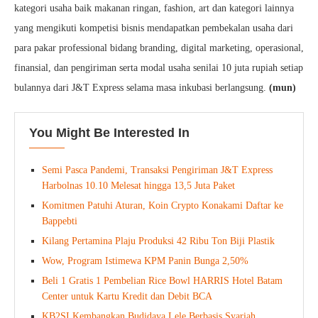
kategori usaha baik makanan ringan, fashion, art dan kategori lainnya
yang mengikuti kompetisi bisnis mendapatkan pembekalan usaha dari
para pakar professional bidang branding, digital marketing, operasional,
finansial, dan pengiriman serta modal usaha senilai 10 juta rupiah setiap
bulannya dari J&T Express selama masa inkubasi berlangsung.
(mun)
You Might Be Interested In
Semi Pasca Pandemi, Transaksi Pengiriman J&T Express
Harbolnas 10.10 Melesat hingga 13,5 Juta Paket
Komitmen Patuhi Aturan, Koin Crypto Konakami Daftar ke
Bappebti
Kilang Pertamina Plaju Produksi 42 Ribu Ton Biji Plastik
Wow, Program Istimewa KPM Panin Bunga 2,50%
Beli 1 Gratis 1 Pembelian Rice Bowl HARRIS Hotel Batam
Center untuk Kartu Kredit dan Debit BCA
KB2SI Kembangkan Budidaya Lele Berbasis Syariah