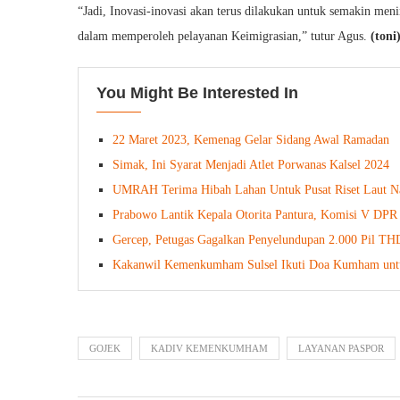
“Jadi, Inovasi-inovasi akan terus dilakukan untuk semakin me
dalam memperoleh pelayanan Keimigrasian,” tutur Agus.
(toni
You Might Be Interested In
22 Maret 2023, Kemenag Gelar Sidang Awal Ramadan
Simak, Ini Syarat Menjadi Atlet Porwanas Kalsel 2024
UMRAH Terima Hibah Lahan Untuk Pusat Riset Laut Na
Prabowo Lantik Kepala Otorita Pantura, Komisi V DPR
Gercep, Petugas Gagalkan Penyelundupan 2.000 Pil T
Kakanwil Kemenkumham Sulsel Ikuti Doa Kumham un
GOJEK
KADIV KEMENKUMHAM
LAYANAN PASPOR