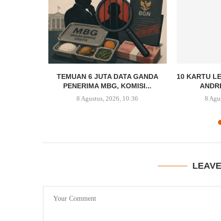
HINGGA 12
TEMUAN 6 JUTA DATA GANDA
10 KARTU LE
A...
PENERIMA MBG, KOMISI...
ANDR
8:13
8 Agustus, 2026, 10:36
8 Agu
LEAV