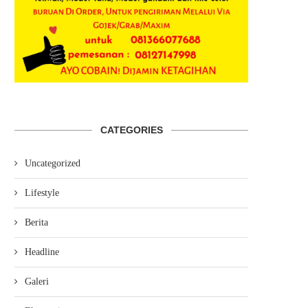
FORWAN SIAPKAN DISKUSI
BADAN 3×3 DPP PERBAS
PUBLIK DUKUNG DANGDUT
GANDENG NICO WIDMER
CATEGORIES
MENUJU PENGAKUAN...
KEMBANGAN...
7 Agustus, 2026, 13:11
7 Agustus, 2026, 09:37
Uncategorized
Lifestyle
Berita
Headline
Galeri