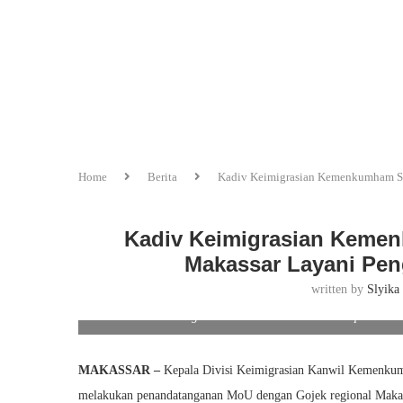
Home
Berita
Kadiv Keimigrasian Kemenkumham Sul
Kadiv Keimigrasian Kemen
Makassar Layani Pen
written by
Slyika
Kadiv Keimigrasian Kemenkumham Sulsel Apresiasi K
MAKASSAR –
Kepala Divisi Keimigrasian Kanwil Kemenkumh
melakukan penandatanganan MoU dengan Gojek regional Makassa