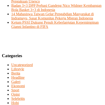
Pengakuan Unesco
Badan 3×3 DPP Perbasi Gandeng Nico Widmer Kembangan
Bola Basket 3×3 di Indonesia
14 Mahasiswa Taiwan Gelar Pengabdian Masyarakat di
Indramayu, Sasar Komunitas Pekerja Migran Indonesia
Ketum PSSI Dukung Penuh Keberlanjutan Kepemimpinan
Gianni Infantino di FIFA
Categories
Uncategorized
Lifestyle
Berita
Headline
Galeri
Ekonomi
Sport
Opini
Selebritis
Hobi