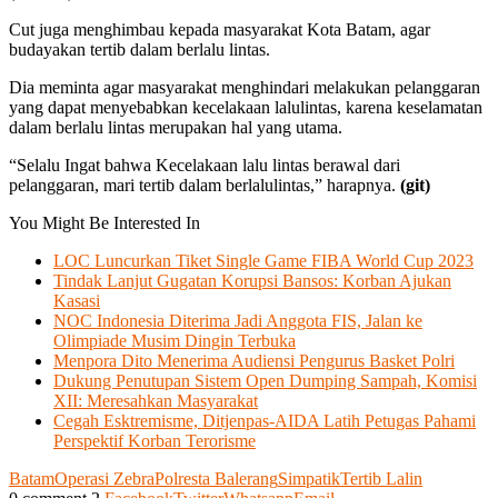
Cut juga menghimbau kepada masyarakat Kota Batam, agar
budayakan tertib dalam berlalu lintas.
Dia meminta agar masyarakat menghindari melakukan pelanggaran
yang dapat menyebabkan kecelakaan lalulintas, karena keselamatan
dalam berlalu lintas merupakan hal yang utama.
“Selalu Ingat bahwa Kecelakaan lalu lintas berawal dari
pelanggaran, mari tertib dalam berlalulintas,” harapnya.
(git)
You Might Be Interested In
LOC Luncurkan Tiket Single Game FIBA World Cup 2023
Tindak Lanjut Gugatan Korupsi Bansos: Korban Ajukan
Kasasi
NOC Indonesia Diterima Jadi Anggota FIS, Jalan ke
Olimpiade Musim Dingin Terbuka
Menpora Dito Menerima Audiensi Pengurus Basket Polri
Dukung Penutupan Sistem Open Dumping Sampah, Komisi
XII: Meresahkan Masyarakat
Cegah Esktremisme, Ditjenpas-AIDA Latih Petugas Pahami
Perspektif Korban Terorisme
Batam
Operasi Zebra
Polresta Balerang
Simpatik
Tertib Lalin