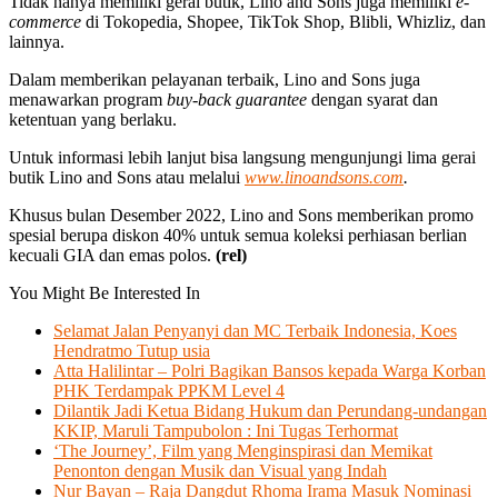
Tidak hanya memiliki gerai butik, Lino and Sons juga memiliki
e-
commerce
di Tokopedia, Shopee, TikTok Shop, Blibli, Whizliz, dan
lainnya.
Dalam memberikan pelayanan terbaik, Lino and Sons juga
menawarkan program
buy-back guarantee
dengan syarat dan
ketentuan yang berlaku.
Untuk informasi lebih lanjut bisa langsung mengunjungi lima gerai
butik Lino and Sons atau melalui
www.linoandsons.com
.
Khusus bulan Desember 2022, Lino and Sons memberikan promo
spesial berupa diskon 40% untuk semua koleksi perhiasan berlian
kecuali GIA dan emas polos.
(rel)
You Might Be Interested In
Selamat Jalan Penyanyi dan MC Terbaik Indonesia, Koes
Hendratmo Tutup usia
Atta Halilintar – Polri Bagikan Bansos kepada Warga Korban
PHK Terdampak PPKM Level 4
Dilantik Jadi Ketua Bidang Hukum dan Perundang-undangan
KKIP, Maruli Tampubolon : Ini Tugas Terhormat
‘The Journey’, Film yang Menginspirasi dan Memikat
Penonton dengan Musik dan Visual yang Indah
Nur Bayan – Raja Dangdut Rhoma Irama Masuk Nominasi