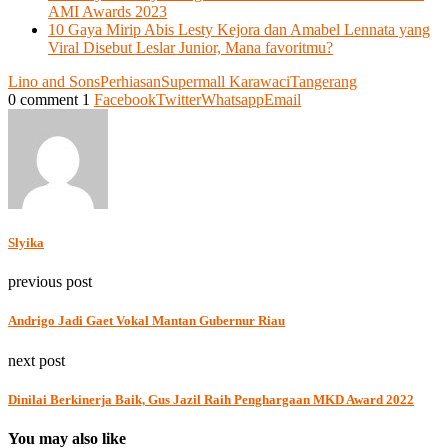
AMI Awards 2023
10 Gaya Mirip Abis Lesty Kejora dan Amabel Lennata yang
Viral Disebut Leslar Junior, Mana favoritmu?
Lino and Sons
Perhiasan
Supermall Karawaci
Tangerang
0 comment
1
Facebook
Twitter
Whatsapp
Email
Slyika
previous post
Andrigo Jadi Gaet Vokal Mantan Gubernur Riau
next post
Dinilai Berkinerja Baik, Gus Jazil Raih Penghargaan MKD Award 2022
You may also like