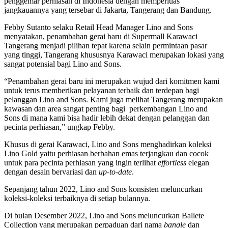
penggemar perhiasan di Indonesia dengan memperluas
jangkauannya yang tersebar di Jakarta, Tangerang dan Bandung.
Febby Sutanto
selaku
Retail Head Manager Lino and Sons
menyatakan, penambahan gerai baru di Supermall Karawaci
Tangerang menjadi pilihan tepat karena selain permintaan pasar
yang tinggi, Tangerang khususnya Karawaci merupakan lokasi yang
sangat potensial bagi Lino and Sons.
“Penambahan gerai baru ini merupakan wujud dari komitmen kami
untuk terus memberikan pelayanan terbaik dan terdepan bagi
pelanggan Lino and Sons. Kami juga melihat Tangerang merupakan
kawasan dan area sangat penting bagi perkembangan Lino and
Sons di mana kami bisa hadir lebih dekat dengan pelanggan dan
pecinta perhiasan,” ungkap Febby.
Khusus di gerai Karawaci, Lino and Sons menghadirkan koleksi
Lino Gold yaitu perhiasan berbahan emas terjangkau dan cocok
untuk para pecinta perhiasan yang ingin terlihat
effortless
elegan
dengan desain bervariasi dan
up-to-date
.
Sepanjang tahun 2022, Lino and Sons konsisten meluncurkan
koleksi-koleksi terbaiknya di setiap bulannya.
Di bulan Desember 2022, Lino and Sons meluncurkan Ballete
Collection yang merupakan perpaduan dari nama
bangle
dan