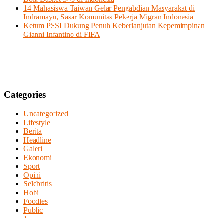
14 Mahasiswa Taiwan Gelar Pengabdian Masyarakat di
Indramayu, Sasar Komunitas Pekerja Migran Indonesia
Ketum PSSI Dukung Penuh Keberlanjutan Kepemimpinan
Gianni Infantino di FIFA
Categories
Uncategorized
Lifestyle
Berita
Headline
Galeri
Ekonomi
Sport
Opini
Selebritis
Hobi
Foodies
Public