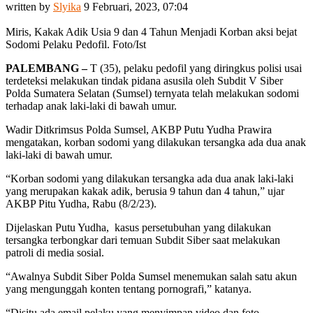
written by
Slyika
9 Februari, 2023, 07:04
Miris, Kakak Adik Usia 9 dan 4 Tahun Menjadi Korban aksi bejat
Sodomi Pelaku Pedofil. Foto/Ist
PALEMBANG –
T (35), pelaku pedofil yang diringkus polisi usai
terdeteksi melakukan tindak pidana asusila oleh Subdit V Siber
Polda Sumatera Selatan (Sumsel) ternyata telah melakukan sodomi
terhadap anak laki-laki di bawah umur.
Wadir Ditkrimsus Polda Sumsel, AKBP Putu Yudha Prawira
mengatakan, korban sodomi yang dilakukan tersangka ada dua anak
laki-laki di bawah umur.
“Korban sodomi yang dilakukan tersangka ada dua anak laki-laki
yang merupakan kakak adik, berusia 9 tahun dan 4 tahun,” ujar
AKBP Pitu Yudha, Rabu (8/2/23).
Dijelaskan Putu Yudha, kasus persetubuhan yang dilakukan
tersangka terbongkar dari temuan Subdit Siber saat melakukan
patroli di media sosial.
“Awalnya Subdit Siber Polda Sumsel menemukan salah satu akun
yang mengunggah konten tentang pornografi,” katanya.
“Disitu ada email pelaku yang menyimpan video dan foto