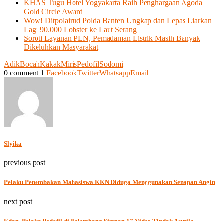
KHAS Tugu Hotel Yogyakarta Raih Penghargaan Agoda
Gold Circle Award
Wow! Ditpolairud Polda Banten Ungkap dan Lepas Liarkan
Lagi 90.000 Lobster ke Laut Serang
Soroti Layanan PLN, Pemadaman Listrik Masih Banyak
Dikeluhkan Masyarakat
Adik
Bocah
Kakak
Miris
Pedofil
Sodomi
0 comment
1
Facebook
Twitter
Whatsapp
Email
Slyika
previous post
Pelaku Penembakan Mahasiswa KKN Diduga Menggunakan Senapan Angin
next post
Edan, Pelaku Pedofil di Palembang Simpan 17 Video Tindak Asusila