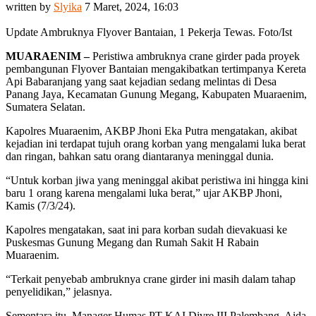
written by
Slyika
7 Maret, 2024, 16:03
Update Ambruknya Flyover Bantaian, 1 Pekerja Tewas. Foto/Ist
MUARAENIM –
Peristiwa ambruknya crane girder pada proyek
pembangunan Flyover Bantaian mengakibatkan tertimpanya Kereta
Api Babaranjang yang saat kejadian sedang melintas di Desa
Panang Jaya, Kecamatan Gunung Megang, Kabupaten Muaraenim,
Sumatera Selatan.
Kapolres Muaraenim, AKBP Jhoni Eka Putra mengatakan, akibat
kejadian ini terdapat tujuh orang korban yang mengalami luka berat
dan ringan, bahkan satu orang diantaranya meninggal dunia.
“Untuk korban jiwa yang meninggal akibat peristiwa ini hingga kini
baru 1 orang karena mengalami luka berat,” ujar AKBP Jhoni,
Kamis (7/3/24).
Kapolres mengatakan, saat ini para korban sudah dievakuasi ke
Puskesmas Gunung Megang dan Rumah Sakit H Rabain
Muaraenim.
“Terkait penyebab ambruknya crane girder ini masih dalam tahap
penyelidikan,” jelasnya.
Sementara itu, Manager Humas PT KAI Divre III Palembang, Aida