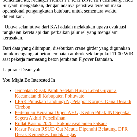
Suryanti mengatakan, dengan adanya peristiwa tersebut maka
operasional pengangkutan batubara untuk sementara waktu
dihentikan.
“Upaya selanjutnya dari KAI adalah melakukan upaya evakuasi
rangkaian kereta api dan perbaikan jalur rel yang mengalami
kerusakan.
Dari data yang dihimpun, disebutkan crane girder yang digunakan
untuk mengangkat beton jembatan ambruk sekitar pukul 11.00 WIB
saat pekerja memasang beton jembatan Flyover Bantaian.
Laporan: Deansyah
You Might Be Interested In
Jembatan Rusak Parah Setelah Hujan Lebat Guyur 2
Kecamatan di Kabupaten Pohuwato
LPSK Putuskan Lindungi N, Pelapor Korupsi Dana Desa di
Cirebon
Pertemuan Bersama Dirjen AHU, Kedua Pihak INI Sepakat
Segera Akhiri Perselisihan
Rullat Kasino 2026 – kokonaisvaltainen katsaus
Kasur Pasien RSUD Cut Meutia Dipenuhi Belatung, DPR
Desak Kemenkes Tindak Tegas