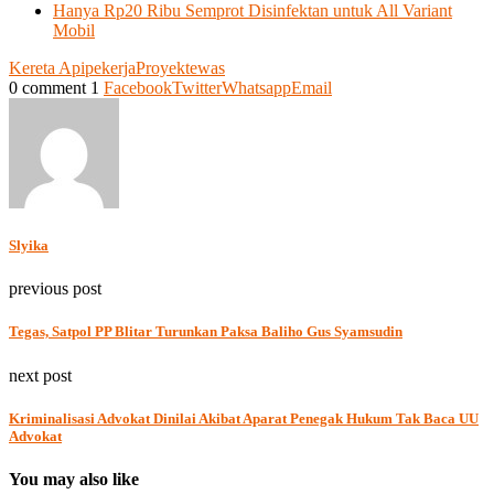
Hanya Rp20 Ribu Semprot Disinfektan untuk All Variant
Mobil
Kereta Api
pekerja
Proyek
tewas
0 comment
1
Facebook
Twitter
Whatsapp
Email
Slyika
previous post
Tegas, Satpol PP Blitar Turunkan Paksa Baliho Gus Syamsudin
next post
Kriminalisasi Advokat Dinilai Akibat Aparat Penegak Hukum Tak Baca UU
Advokat
You may also like