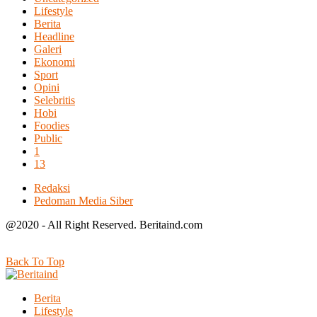
Lifestyle
Berita
Headline
Galeri
Ekonomi
Sport
Opini
Selebritis
Hobi
Foodies
Public
1
13
Redaksi
Pedoman Media Siber
@2020 - All Right Reserved. Beritaind.com
Back To Top
Berita
Lifestyle