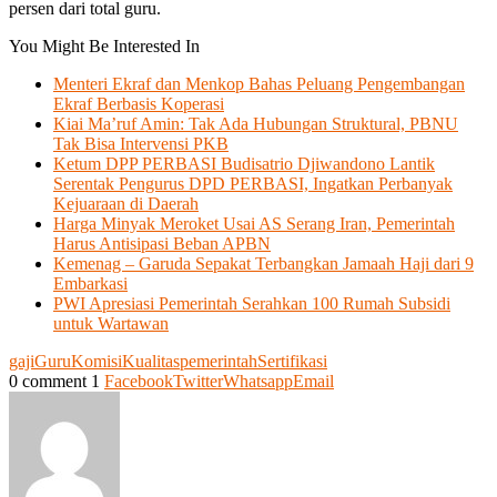
persen dari total guru.
You Might Be Interested In
Menteri Ekraf dan Menkop Bahas Peluang Pengembangan
Ekraf Berbasis Koperasi
Kiai Ma’ruf Amin: Tak Ada Hubungan Struktural, PBNU
Tak Bisa Intervensi PKB
Ketum DPP PERBASI Budisatrio Djiwandono Lantik
Serentak Pengurus DPD PERBASI, Ingatkan Perbanyak
Kejuaraan di Daerah
Harga Minyak Meroket Usai AS Serang Iran, Pemerintah
Harus Antisipasi Beban APBN
Kemenag – Garuda Sepakat Terbangkan Jamaah Haji dari 9
Embarkasi
PWI Apresiasi Pemerintah Serahkan 100 Rumah Subsidi
untuk Wartawan
gaji
Guru
Komisi
Kualitas
pemerintah
Sertifikasi
0 comment
1
Facebook
Twitter
Whatsapp
Email