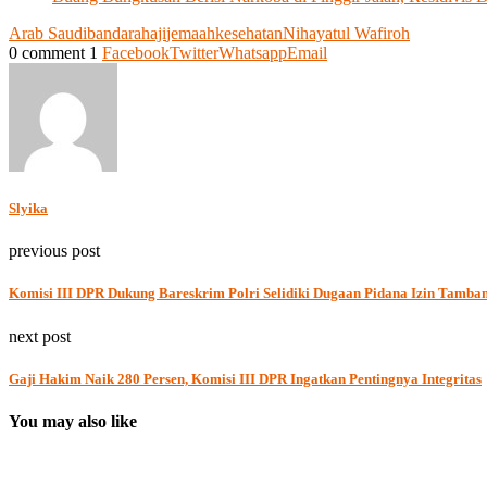
Arab Saudi
bandara
haji
jemaah
kesehatan
Nihayatul Wafiroh
0 comment
1
Facebook
Twitter
Whatsapp
Email
Slyika
previous post
Komisi III DPR Dukung Bareskrim Polri Selidiki Dugaan Pidana Izin Tamba
next post
Gaji Hakim Naik 280 Persen, Komisi III DPR Ingatkan Pentingnya Integritas
You may also like