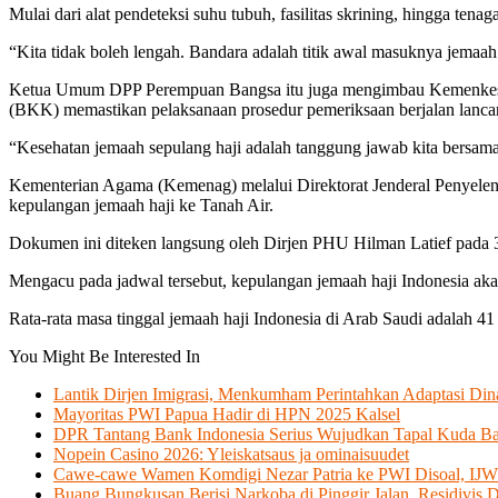
Mulai dari alat pendeteksi suhu tubuh, fasilitas skrining, hingga ten
“Kita tidak boleh lengah. Bandara adalah titik awal masuknya jemaah 
Ketua Umum DPP Perempuan Bangsa itu juga mengimbau Kemenkes serta
(BKK) memastikan pelaksanaan prosedur pemeriksaan berjalan lanc
“Kesehatan jemaah sepulang haji adalah tanggung jawab kita bersama
Kementerian Agama (Kemenag) melalui Direktorat Jenderal Penyelen
kepulangan jemaah haji ke Tanah Air.
Dokumen ini diteken langsung oleh Dirjen PHU Hilman Latief pada 3
Mengacu pada jadwal tersebut, kepulangan jemaah haji Indonesia akan
Rata-rata masa tinggal jemaah haji Indonesia di Arab Saudi adalah 41 
You Might Be Interested In
Lantik Dirjen Imigrasi, Menkumham Perintahkan Adaptasi Din
Mayoritas PWI Papua Hadir di HPN 2025 Kalsel
DPR Tantang Bank Indonesia Serius Wujudkan Tapal Kuda B
Nopein Casino 2026: Yleiskatsaus ja ominaisuudet
Cawe-cawe Wamen Komdigi Nezar Patria ke PWI Disoal, IJW
Buang Bungkusan Berisi Narkoba di Pinggir Jalan, Residivis D