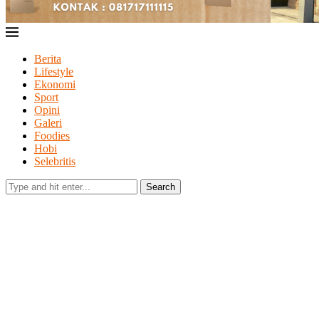
Berita
Lifestyle
Ekonomi
Sport
Opini
Galeri
Foodies
Hobi
Selebritis
Search