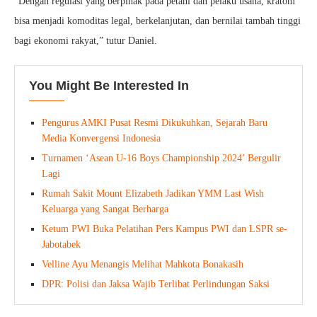
“Dengan regulasi yang berpihak pada petani dan pelaku usaha, kratom
bisa menjadi komoditas legal, berkelanjutan, dan bernilai tambah tinggi
bagi ekonomi rakyat,” tutur Daniel.
You Might Be Interested In
Pengurus AMKI Pusat Resmi Dikukuhkan, Sejarah Baru
Media Konvergensi Indonesia
Turnamen ‘Asean U-16 Boys Championship 2024’ Bergulir
Lagi
Rumah Sakit Mount Elizabeth Jadikan YMM Last Wish
Keluarga yang Sangat Berharga
Ketum PWI Buka Pelatihan Pers Kampus PWI dan LSPR se-
Jabotabek
Velline Ayu Menangis Melihat Mahkota Bonakasih
DPR: Polisi dan Jaksa Wajib Terlibat Perlindungan Saksi