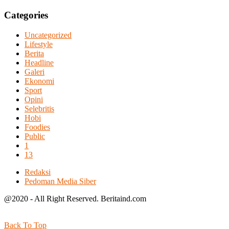
Categories
Uncategorized
Lifestyle
Berita
Headline
Galeri
Ekonomi
Sport
Opini
Selebritis
Hobi
Foodies
Public
1
13
Redaksi
Pedoman Media Siber
@2020 - All Right Reserved. Beritaind.com
Back To Top