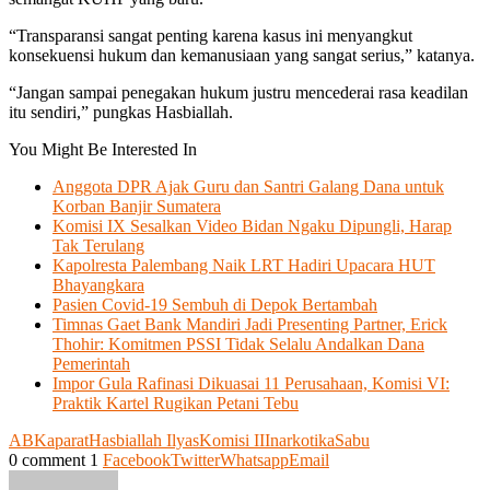
“Transparansi sangat penting karena kasus ini menyangkut
konsekuensi hukum dan kemanusiaan yang sangat serius,” katanya.
“Jangan sampai penegakan hukum justru mencederai rasa keadilan
itu sendiri,” pungkas Hasbiallah.
You Might Be Interested In
Anggota DPR Ajak Guru dan Santri Galang Dana untuk
Korban Banjir Sumatera
Komisi IX Sesalkan Video Bidan Ngaku Dipungli, Harap
Tak Terulang
Kapolresta Palembang Naik LRT Hadiri Upacara HUT
Bhayangkara
Pasien Covid-19 Sembuh di Depok Bertambah
Timnas Gaet Bank Mandiri Jadi Presenting Partner, Erick
Thohir: Komitmen PSSI Tidak Selalu Andalkan Dana
Pemerintah
Impor Gula Rafinasi Dikuasai 11 Perusahaan, Komisi VI:
Praktik Kartel Rugikan Petani Tebu
ABK
aparat
Hasbiallah Ilyas
Komisi III
narkotika
Sabu
0 comment
1
Facebook
Twitter
Whatsapp
Email