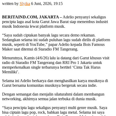
written by
Slyika
6 Juni, 2026, 19:15
BERITAIND.COM, JAKARTA –
Adelio penyanyi sekaligus
pencipta lagu asal kota Garut Jawa Barat siap menembus industri
musik Indonesia lewat platform musik.
“Saya sudah ciptakan banyak lagu secara demo rekaman.
Sedangkan selama ini sudah puluhan lagu sudah dirilis di platform
musik, seperti di YouTube,” papar Adelio kepada Bois Famous
Maker saat ditemui di Staradio FM Tangerang.
Menurutnya, Kamis (4/6/26) lalu ia datang dari Garut khusus visit
radio di Staradio FM Tangerang dan RRI Pro 1 Jakarta untuk
memperkenalkan single terbarunya bertitel ‘Cinta Tak Harus
Memiliki’.
Selama ini Adelio berkarya dan menghasilkan karya musiknya di
Garut bersama komunitas musiknya bergerak secara indie.
Dengan semangat dan menjalin silaturahmi dalam membangun
networking, akhirnya semua jalan terbuka di dunia musik.
“Saya pencipta lagu sekaligus penyanyi multi genre musik. Saya
bisa ciptain lagu pop, rock, bahkan lagu metal. Selama ini saya