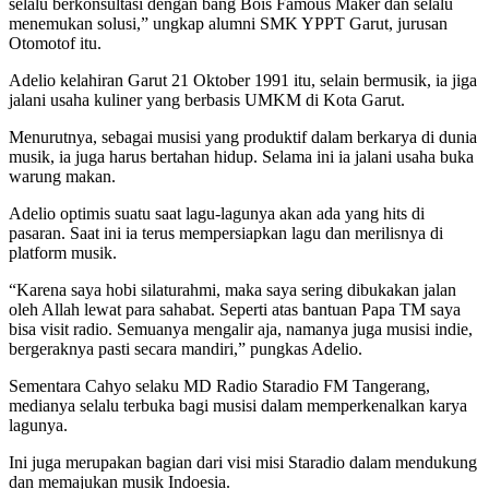
selalu berkonsultasi dengan bang Bois Famous Maker dan selalu
menemukan solusi,” ungkap alumni SMK YPPT Garut, jurusan
Otomotof itu.
Adelio kelahiran Garut 21 Oktober 1991 itu, selain bermusik, ia jiga
jalani usaha kuliner yang berbasis UMKM di Kota Garut.
Menurutnya, sebagai musisi yang produktif dalam berkarya di dunia
musik, ia juga harus bertahan hidup. Selama ini ia jalani usaha buka
warung makan.
Adelio optimis suatu saat lagu-lagunya akan ada yang hits di
pasaran. Saat ini ia terus mempersiapkan lagu dan merilisnya di
platform musik.
“Karena saya hobi silaturahmi, maka saya sering dibukakan jalan
oleh Allah lewat para sahabat. Seperti atas bantuan Papa TM saya
bisa visit radio. Semuanya mengalir aja, namanya juga musisi indie,
bergeraknya pasti secara mandiri,” pungkas Adelio.
Sementara Cahyo selaku MD Radio Staradio FM Tangerang,
medianya selalu terbuka bagi musisi dalam memperkenalkan karya
lagunya.
Ini juga merupakan bagian dari visi misi Staradio dalam mendukung
dan memajukan musik Indoesia.