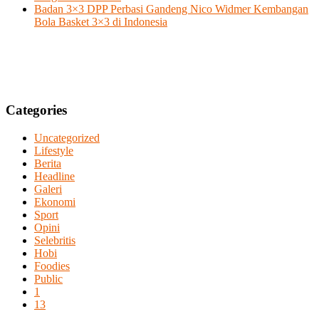
Badan 3×3 DPP Perbasi Gandeng Nico Widmer Kembangan
Bola Basket 3×3 di Indonesia
Categories
Uncategorized
Lifestyle
Berita
Headline
Galeri
Ekonomi
Sport
Opini
Selebritis
Hobi
Foodies
Public
1
13