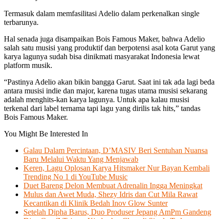
Termasuk dalam memfasilitasi Adelio dalam perkenalkan single
terbarunya.
Hal senada juga disampaikan Bois Famous Maker, bahwa Adelio
salah satu musisi yang produktif dan berpotensi asal kota Garut yang
karya lagunya sudah bisa dinikmati masyarakat Indonesia lewat
platform musik.
“Pastinya Adelio akan bikin bangga Garut. Saat ini tak ada lagi beda
antara musisi indie dan major, karena tugas utama musisi sekarang
adalah menghits-kan karya lagunya. Untuk apa kalau musisi
terkenal dari label ternama tapi lagu yang dirilis tak hits,” tandas
Bois Famous Maker.
You Might Be Interested In
Galau Dalam Percintaan, D’MASIV Beri Sentuhan Nuansa
Baru Melalui Waktu Yang Menjawab
Keren, Lagu Oplosan Karya Hitsmaker Nur Bayan Kembali
Trending No 1 di YouTube Music
Duet Bareng Delon Membuat Adrenalin Ingga Meningkat
Mulus dan Awet Muda, Shezy Idris dan Cut Mila Rawat
Kecantikan di Klinik Bedah Inov Glow Sunter
Setelah Dipha Barus, Duo Produser Jepang AmPm Gandeng