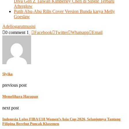
Diva Gen Z Taiwan Kimberley Chen di Single Terbaru
Afterglow
Putih Abu-Abu Rilis Cover Version Bunda karya Melly
Goeslaw
Adelio
garut
musisi
0 comment
1
Facebook
Twitter
Whatsapp
Email
Slyika
previous post
Memelihara Harapan
next post
Indonesia Lolos FIBA U18 Women’s Asia Cup 2026, Selanjutnya Tantang
Filipina Berebut Puncak Klasemen