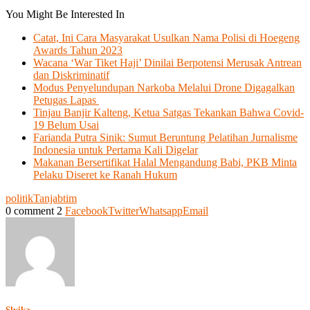
You Might Be Interested In
Catat, Ini Cara Masyarakat Usulkan Nama Polisi di Hoegeng
Awards Tahun 2023
Wacana ‘War Tiket Haji’ Dinilai Berpotensi Merusak Antrean
dan Diskriminatif
Modus Penyelundupan Narkoba Melalui Drone Digagalkan
Petugas Lapas
Tinjau Banjir Kalteng, Ketua Satgas Tekankan Bahwa Covid-
19 Belum Usai
Farianda Putra Sinik: Sumut Beruntung Pelatihan Jurnalisme
Indonesia untuk Pertama Kali Digelar
Makanan Bersertifikat Halal Mengandung Babi, PKB Minta
Pelaku Diseret ke Ranah Hukum
politik
Tanjabtim
0 comment
2
Facebook
Twitter
Whatsapp
Email
Slyika