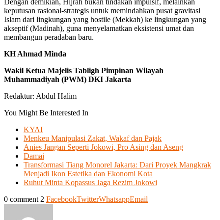
Dengan demikian, Hijrah bukan tindakan impulsif, melainkan
keputusan rasional-strategis untuk memindahkan pusat gravitasi
Islam dari lingkungan yang hostile (Mekkah) ke lingkungan yang
akseptif (Madinah), guna menyelamatkan eksistensi umat dan
membangun peradaban baru.
KH Ahmad Minda
Wakil Ketua Majelis Tabligh Pimpinan Wilayah
Muhammadiyah (PWM) DKI Jakarta
Redaktur: Abdul Halim
You Might Be Interested In
KYAI
Menkeu Manipulasi Zakat, Wakaf dan Pajak
Anies Jangan Seperti Jokowi, Pro Asing dan Aseng
Damai
Transformasi Tiang Monorel Jakarta: Dari Proyek Mangkrak
Menjadi Ikon Estetika dan Ekonomi Kota
Ruhut Minta Kopassus Jaga Rezim Jokowi
0 comment
2
Facebook
Twitter
Whatsapp
Email