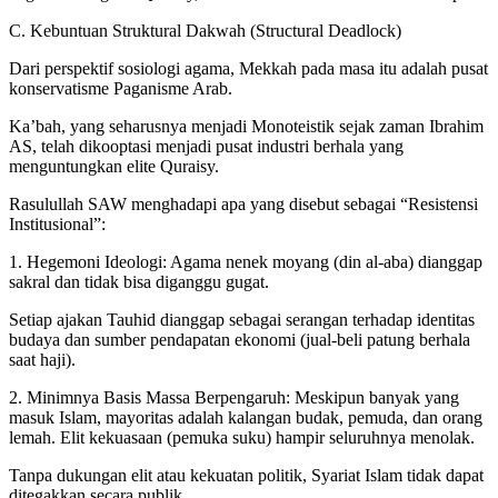
C. Kebuntuan Struktural Dakwah (Structural Deadlock)
Dari perspektif sosiologi agama, Mekkah pada masa itu adalah pusat
konservatisme Paganisme Arab.
Ka’bah, yang seharusnya menjadi Monoteistik sejak zaman Ibrahim
AS, telah dikooptasi menjadi pusat industri berhala yang
menguntungkan elite Quraisy.
Rasulullah SAW menghadapi apa yang disebut sebagai “Resistensi
Institusional”:
1. Hegemoni Ideologi: Agama nenek moyang (din al-aba) dianggap
sakral dan tidak bisa diganggu gugat.
Setiap ajakan Tauhid dianggap sebagai serangan terhadap identitas
budaya dan sumber pendapatan ekonomi (jual-beli patung berhala
saat haji).
2. Minimnya Basis Massa Berpengaruh: Meskipun banyak yang
masuk Islam, mayoritas adalah kalangan budak, pemuda, dan orang
lemah. Elit kekuasaan (pemuka suku) hampir seluruhnya menolak.
Tanpa dukungan elit atau kekuatan politik, Syariat Islam tidak dapat
ditegakkan secara publik.