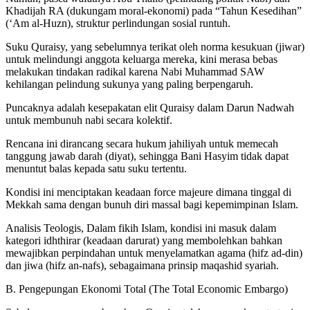
Khadijah RA (dukungam moral-ekonomi) pada “Tahun Kesedihan”
(‘Am al-Huzn), struktur perlindungan sosial runtuh.
Suku Quraisy, yang sebelumnya terikat oleh norma kesukuan (jiwar)
untuk melindungi anggota keluarga mereka, kini merasa bebas
melakukan tindakan radikal karena Nabi Muhammad SAW
kehilangan pelindung sukunya yang paling berpengaruh.
Puncaknya adalah kesepakatan elit Quraisy dalam Darun Nadwah
untuk membunuh nabi secara kolektif.
Rencana ini dirancang secara hukum jahiliyah untuk memecah
tanggung jawab darah (diyat), sehingga Bani Hasyim tidak dapat
menuntut balas kepada satu suku tertentu.
Kondisi ini menciptakan keadaan force majeure dimana tinggal di
Mekkah sama dengan bunuh diri massal bagi kepemimpinan Islam.
Analisis Teologis, Dalam fikih Islam, kondisi ini masuk dalam
kategori idhthirar (keadaan darurat) yang membolehkan bahkan
mewajibkan perpindahan untuk menyelamatkan agama (hifz ad-din)
dan jiwa (hifz an-nafs), sebagaimana prinsip maqashid syariah.
B. Pengepungan Ekonomi Total (The Total Economic Embargo)