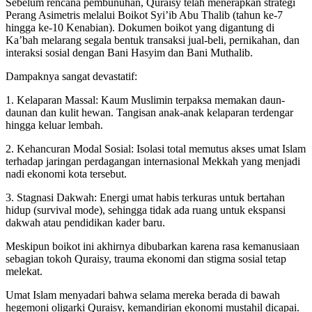
Sebelum rencana pembunuhan, Quraisy telah menerapkan strategi
Perang Asimetris melalui Boikot Syi’ib Abu Thalib (tahun ke-7
hingga ke-10 Kenabian). Dokumen boikot yang digantung di
Ka’bah melarang segala bentuk transaksi jual-beli, pernikahan, dan
interaksi sosial dengan Bani Hasyim dan Bani Muthalib.
Dampaknya sangat devastatif:
1. Kelaparan Massal: Kaum Muslimin terpaksa memakan daun-
daunan dan kulit hewan. Tangisan anak-anak kelaparan terdengar
hingga keluar lembah.
2. Kehancuran Modal Sosial: Isolasi total memutus akses umat Islam
terhadap jaringan perdagangan internasional Mekkah yang menjadi
nadi ekonomi kota tersebut.
3. Stagnasi Dakwah: Energi umat habis terkuras untuk bertahan
hidup (survival mode), sehingga tidak ada ruang untuk ekspansi
dakwah atau pendidikan kader baru.
Meskipun boikot ini akhirnya dibubarkan karena rasa kemanusiaan
sebagian tokoh Quraisy, trauma ekonomi dan stigma sosial tetap
melekat.
Umat Islam menyadari bahwa selama mereka berada di bawah
hegemoni oligarki Quraisy, kemandirian ekonomi mustahil dicapai.