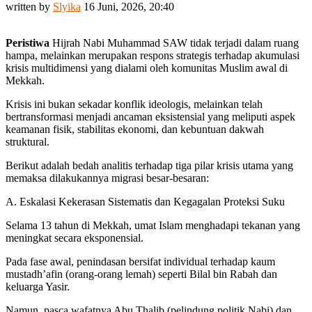
written by
Slyika
16 Juni, 2026, 20:40
Peristiwa
Hijrah Nabi Muhammad SAW tidak terjadi dalam ruang
hampa, melainkan merupakan respons strategis terhadap akumulasi
krisis multidimensi yang dialami oleh komunitas Muslim awal di
Mekkah.
Krisis ini bukan sekadar konflik ideologis, melainkan telah
bertransformasi menjadi ancaman eksistensial yang meliputi aspek
keamanan fisik, stabilitas ekonomi, dan kebuntuan dakwah
struktural.
Berikut adalah bedah analitis terhadap tiga pilar krisis utama yang
memaksa dilakukannya migrasi besar-besaran:
A. Eskalasi Kekerasan Sistematis dan Kegagalan Proteksi Suku
Selama 13 tahun di Mekkah, umat Islam menghadapi tekanan yang
meningkat secara eksponensial.
Pada fase awal, penindasan bersifat individual terhadap kaum
mustadh’afin (orang-orang lemah) seperti Bilal bin Rabah dan
keluarga Yasir.
Namun, pasca wafatnya Abu Thalib (pelindung politik Nabi) dan