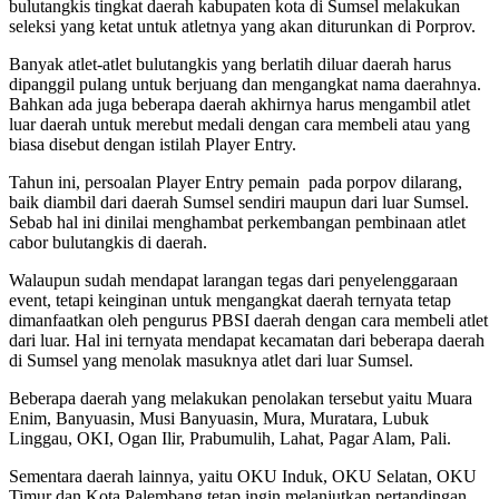
bulutangkis tingkat daerah kabupaten kota di Sumsel melakukan
seleksi yang ketat untuk atletnya yang akan diturunkan di Porprov.
Banyak atlet-atlet bulutangkis yang berlatih diluar daerah harus
dipanggil pulang untuk berjuang dan mengangkat nama daerahnya.
Bahkan ada juga beberapa daerah akhirnya harus mengambil atlet
luar daerah untuk merebut medali dengan cara membeli atau yang
biasa disebut dengan istilah Player Entry.
Tahun ini, persoalan Player Entry pemain pada porpov dilarang,
baik diambil dari daerah Sumsel sendiri maupun dari luar Sumsel.
Sebab hal ini dinilai menghambat perkembangan pembinaan atlet
cabor bulutangkis di daerah.
Walaupun sudah mendapat larangan tegas dari penyelenggaraan
event, tetapi keinginan untuk mengangkat daerah ternyata tetap
dimanfaatkan oleh pengurus PBSI daerah dengan cara membeli atlet
dari luar. Hal ini ternyata mendapat kecamatan dari beberapa daerah
di Sumsel yang menolak masuknya atlet dari luar Sumsel.
Beberapa daerah yang melakukan penolakan tersebut yaitu Muara
Enim, Banyuasin, Musi Banyuasin, Mura, Muratara, Lubuk
Linggau, OKI, Ogan Ilir, Prabumulih, Lahat, Pagar Alam, Pali.
Sementara daerah lainnya, yaitu OKU Induk, OKU Selatan, OKU
Timur dan Kota Palembang tetap ingin melanjutkan pertandingan.