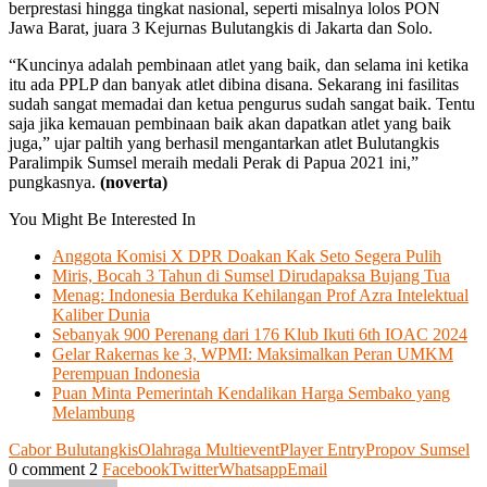
berprestasi hingga tingkat nasional, seperti misalnya lolos PON
Jawa Barat, juara 3 Kejurnas Bulutangkis di Jakarta dan Solo.
“Kuncinya adalah pembinaan atlet yang baik, dan selama ini ketika
itu ada PPLP dan banyak atlet dibina disana. Sekarang ini fasilitas
sudah sangat memadai dan ketua pengurus sudah sangat baik. Tentu
saja jika kemauan pembinaan baik akan dapatkan atlet yang baik
juga,” ujar paltih yang berhasil mengantarkan atlet Bulutangkis
Paralimpik Sumsel meraih medali Perak di Papua 2021 ini,”
pungkasnya.
(noverta)
You Might Be Interested In
Anggota Komisi X DPR Doakan Kak Seto Segera Pulih
Miris, Bocah 3 Tahun di Sumsel Dirudapaksa Bujang Tua
Menag: Indonesia Berduka Kehilangan Prof Azra Intelektual
Kaliber Dunia
Sebanyak 900 Perenang dari 176 Klub Ikuti 6th IOAC 2024
Gelar Rakernas ke 3, WPMI: Maksimalkan Peran UMKM
Perempuan Indonesia
Puan Minta Pemerintah Kendalikan Harga Sembako yang
Melambung
Cabor Bulutangkis
Olahraga Multievent
Player Entry
Propov Sumsel
0 comment
2
Facebook
Twitter
Whatsapp
Email