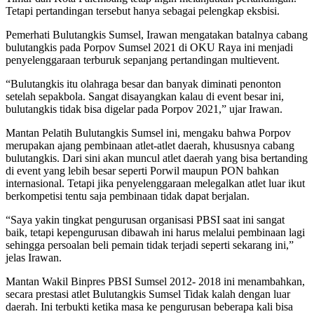
Tetapi pertandingan tersebut hanya sebagai pelengkap eksbisi.
Pemerhati Bulutangkis Sumsel, Irawan mengatakan batalnya cabang
bulutangkis pada Porpov Sumsel 2021 di OKU Raya ini menjadi
penyelenggaraan terburuk sepanjang pertandingan multievent.
“Bulutangkis itu olahraga besar dan banyak diminati penonton
setelah sepakbola. Sangat disayangkan kalau di event besar ini,
bulutangkis tidak bisa digelar pada Porpov 2021,” ujar Irawan.
Mantan Pelatih Bulutangkis Sumsel ini, mengaku bahwa Porpov
merupakan ajang pembinaan atlet-atlet daerah, khususnya cabang
bulutangkis. Dari sini akan muncul atlet daerah yang bisa bertanding
di event yang lebih besar seperti Porwil maupun PON bahkan
internasional. Tetapi jika penyelenggaraan melegalkan atlet luar ikut
berkompetisi tentu saja pembinaan tidak dapat berjalan.
“Saya yakin tingkat pengurusan organisasi PBSI saat ini sangat
baik, tetapi kepengurusan dibawah ini harus melalui pembinaan lagi
sehingga persoalan beli pemain tidak terjadi seperti sekarang ini,”
jelas Irawan.
Mantan Wakil Binpres PBSI Sumsel 2012- 2018 ini menambahkan,
secara prestasi atlet Bulutangkis Sumsel Tidak kalah dengan luar
daerah. Ini terbukti ketika masa ke pengurusan beberapa kali bisa