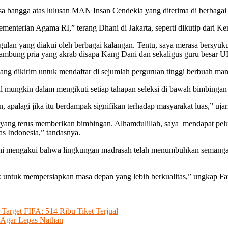
bangga atas lulusan MAN Insan Cendekia yang diterima di berbagai pe
ementerian Agama RI,” terang Dhani di Jakarta, seperti dikutip dari Ke
lan yang diakui oleh berbagai kalangan. Tentu, saya merasa bersyuku
mbung pria yang akrab disapa Kang Dani dan sekaligus guru besar 
ng dikirim untuk mendaftar di sejumlah perguruan tinggi berbuah man
mungkin dalam mengikuti setiap tahapan seleksi di bawah bimbingan 
apalagi jika itu berdampak signifikan terhadap masyarakat luas,” ujar
yang terus memberikan bimbingan. Alhamdulillah, saya mendapat pelua
as Indonesia,” tandasnya.
 ini mengakui bahwa lingkungan madrasah telah menumbuhkan semangat
k untuk mempersiapkan masa depan yang lebih berkualitas,” ungkap 
 Target FIFA: 514 Ribu Tiket Terjual
 Agar Lepas Nathan