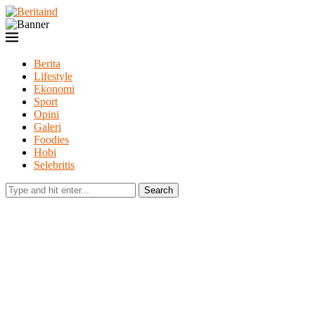
Berita
Lifestyle
Ekonomi
Sport
Opini
Galeri
Foodies
Hobi
Selebritis
Search