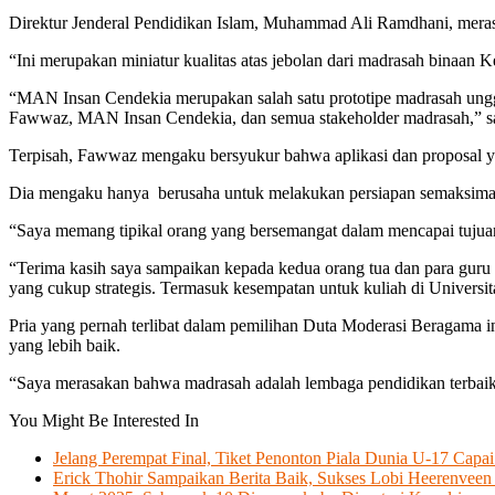
Direktur Jenderal Pendidikan Islam, Muhammad Ali Ramdhani, merasa 
“Ini merupakan miniatur kualitas atas jebolan dari madrasah binaan K
“MAN Insan Cendekia merupakan salah satu prototipe madrasah unggu
Fawwaz, MAN Insan Cendekia, dan semua stakeholder madrasah,” sa
Terpisah, Fawwaz mengaku bersyukur bahwa aplikasi dan proposal ya
Dia mengaku hanya berusaha untuk melakukan persiapan semaksimal 
“Saya memang tipikal orang yang bersemangat dalam mencapai tujuan, 
“Terima kasih saya sampaikan kepada kedua orang tua dan para guru 
yang cukup strategis. Termasuk kesempatan untuk kuliah di Universit
Pria yang pernah terlibat dalam pemilihan Duta Moderasi Beragama
yang lebih baik.
“Saya merasakan bahwa madrasah adalah lembaga pendidikan terbai
You Might Be Interested In
Jelang Perempat Final, Tiket Penonton Piala Dunia U-17 Capai
Erick Thohir Sampaikan Berita Baik, Sukses Lobi Heerenveen