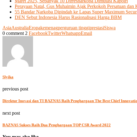
Maret 2025, Sebanyak 10 Dirresnarkoba Dimutasi Kapolri
Perayaan Natal, Gus Muhaimin Ajak Perkokoh Persatuan dan
55 Bandar Narkoba Dipindah ke Lapas Super Maximum Secu
DEN Sebut Indonesia Harus Rasionalisasi Harga BBM
Asia
Australia
Eropa
kemenag
perguruan tinggi
prestasi
Siswa
0 comment
2
Facebook
Twitter
Whatsapp
Email
Slyika
previous post
Direktur Inovasi dan TI BAZNAS Raih Penghargaan The Best Chief Innovati
next post
BAZNAS Sukses Raih Dua Penghargaan TOP CSR Award 2022
You may also like