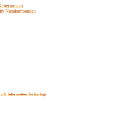
 Kebersamaan
rity Nusakambangan
on & Information Technology