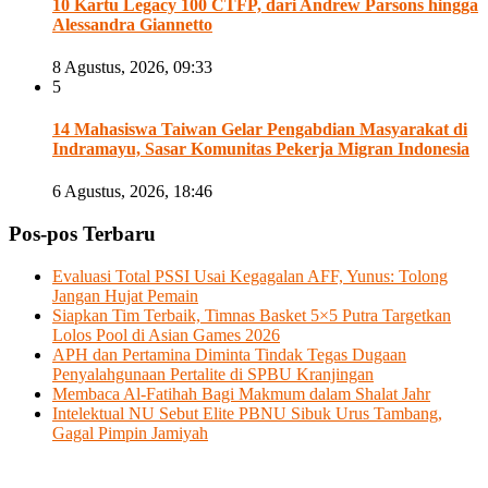
10 Kartu Legacy 100 CTFP, dari Andrew Parsons hingga
Alessandra Giannetto
8 Agustus, 2026, 09:33
5
14 Mahasiswa Taiwan Gelar Pengabdian Masyarakat di
Indramayu, Sasar Komunitas Pekerja Migran Indonesia
6 Agustus, 2026, 18:46
Pos-pos Terbaru
Evaluasi Total PSSI Usai Kegagalan AFF, Yunus: Tolong
Jangan Hujat Pemain
Siapkan Tim Terbaik, Timnas Basket 5×5 Putra Targetkan
Lolos Pool di Asian Games 2026
APH dan Pertamina Diminta Tindak Tegas Dugaan
Penyalahgunaan Pertalite di SPBU Kranjingan
Membaca Al-Fatihah Bagi Makmum dalam Shalat Jahr
Intelektual NU Sebut Elite PBNU Sibuk Urus Tambang,
Gagal Pimpin Jamiyah