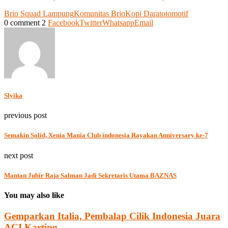
Brio Squad Lampung
Komunitas Brio
Kopi Darat
otomotif
0 comment
2
Facebook
Twitter
Whatsapp
Email
Slyika
previous post
Semakin Solid, Xenia Mania Club indonesia Rayakan Anniversary ke-7
next post
Mantan Jubir Raja Salman Jadi Sekretaris Utama BAZNAS
You may also like
Gemparkan Italia, Pembalap Cilik Indonesia Juara
ACI Karting