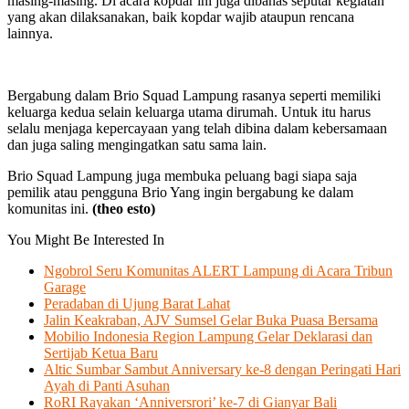
masing-masing. Di acara kopdar ini juga dibahas seputar kegiatan
yang akan dilaksanakan, baik kopdar wajib ataupun rencana
lainnya.
Bergabung dalam Brio Squad Lampung rasanya seperti memiliki
keluarga kedua selain keluarga utama dirumah. Untuk itu harus
selalu menjaga kepercayaan yang telah dibina dalam kebersamaan
dan juga saling mengingatkan satu sama lain.
Brio Squad Lampung juga membuka peluang bagi siapa saja
pemilik atau pengguna Brio Yang ingin bergabung ke dalam
komunitas ini.
(theo esto)
You Might Be Interested In
Ngobrol Seru Komunitas ALERT Lampung di Acara Tribun
Garage
Peradaban di Ujung Barat Lahat
Jalin Keakraban, AJV Sumsel Gelar Buka Puasa Bersama
Mobilio Indonesia Region Lampung Gelar Deklarasi dan
Sertijab Ketua Baru
Altic Sumbar Sambut Anniversary ke-8 dengan Peringati Hari
Ayah di Panti Asuhan
RoRI Rayakan ‘Anniversrori’ ke-7 di Gianyar Bali