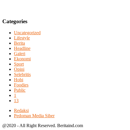
Categories
Uncategorized
Lifestyle
Berita
Headline
Galeri
Ekonomi
Sport
Opini
Selebritis
Hobi
Foodies
Public
1
13
Redaksi
Pedoman Media Siber
@2020 - All Right Reserved. Beritaind.com