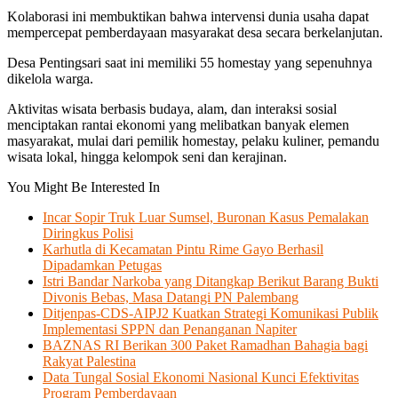
Kolaborasi ini membuktikan bahwa intervensi dunia usaha dapat
mempercepat pemberdayaan masyarakat desa secara berkelanjutan.
Desa Pentingsari saat ini memiliki 55 homestay yang sepenuhnya
dikelola warga.
Aktivitas wisata berbasis budaya, alam, dan interaksi sosial
menciptakan rantai ekonomi yang melibatkan banyak elemen
masyarakat, mulai dari pemilik homestay, pelaku kuliner, pemandu
wisata lokal, hingga kelompok seni dan kerajinan.
You Might Be Interested In
Incar Sopir Truk Luar Sumsel, Buronan Kasus Pemalakan
Diringkus Polisi
Karhutla di Kecamatan Pintu Rime Gayo Berhasil
Dipadamkan Petugas
Istri Bandar Narkoba yang Ditangkap Berikut Barang Bukti
Divonis Bebas, Masa Datangi PN Palembang
Ditjenpas-CDS-AIPJ2 Kuatkan Strategi Komunikasi Publik
Implementasi SPPN dan Penanganan Napiter
BAZNAS RI Berikan 300 Paket Ramadhan Bahagia bagi
Rakyat Palestina
Data Tungal Sosial Ekonomi Nasional Kunci Efektivitas
Program Pemberdayaan