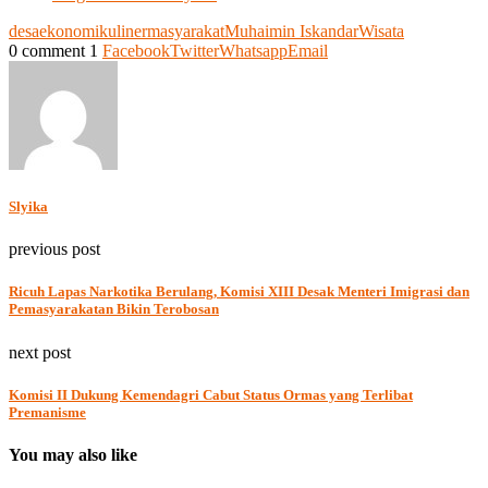
desa
ekonomi
kuliner
masyarakat
Muhaimin Iskandar
Wisata
0 comment
1
Facebook
Twitter
Whatsapp
Email
Slyika
previous post
Ricuh Lapas Narkotika Berulang, Komisi XIII Desak Menteri Imigrasi dan
Pemasyarakatan Bikin Terobosan
next post
Komisi II Dukung Kemendagri Cabut Status Ormas yang Terlibat
Premanisme
You may also like