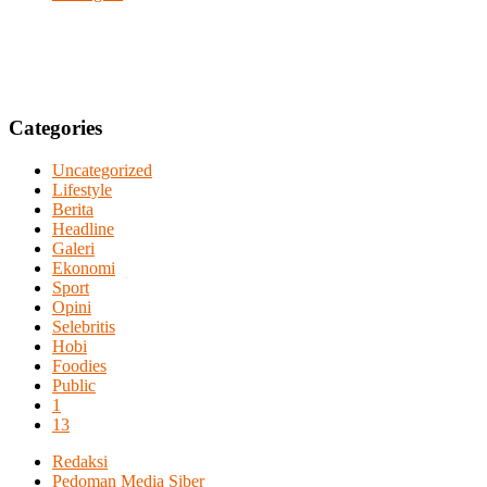
Categories
Uncategorized
Lifestyle
Berita
Headline
Galeri
Ekonomi
Sport
Opini
Selebritis
Hobi
Foodies
Public
1
13
Redaksi
Pedoman Media Siber