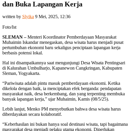
dan Buka Lapangan Kerja
written by
Slyika
9 Mei, 2025, 12:36
Foto/Ist
SLEMAN –
Menteri Koordinator Pemberdayaan Masyarakat
Muhaimin Iskandar menegaskan, desa wisata harus menjadi pusat
pertumbuhan ekonomi baru sekaligus penciptaan lapangan kerja
berbasis potensi lokal.
Hal ini disampaikannya saat mengunjungi Desa Wisata Pentingsari
di Kalurahan Umbulharjo, Kapanewon Cangkringan, Kabupaten
Sleman, Yogyakarta.
“Pariwisata adalah pintu masuk pemberdayaan ekonomi. Ketika
dikelola dengan baik, ia menciptakan efek berganda: pendapatan
masyarakat naik, desa berkembang, dan yang terpenting membuka
banyak lapangan kerja,” ujar Muhaimin, Kamis (08/5/25).
Lebih lanjut, Menko PM menyebutkan bahwa desa wisata harus
diberdayakan secara kolaboratif.
“Keberhasilan ini bukan hanya soal destinasi wisata, tapi bagaimana
masyarakat desa menjadi pelaku utama ekonomi. Diperlukan