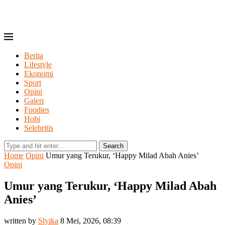
Berita
Lifestyle
Ekonomi
Sport
Opini
Galeri
Foodies
Hobi
Selebritis
Search
Home
Opini
Umur yang Terukur, ‘Happy Milad Abah Anies’
Opini
Umur yang Terukur, ‘Happy Milad Abah
Anies’
written by
Slyika
8 Mei, 2026, 08:39