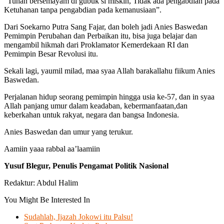
“Tuhan bersemayam di gubuk si miskin, Tidak ada pengabdian pada
Ketuhanan tanpa pengabdian pada kemanusiaan”.
Dari Soekarno Putra Sang Fajar, dan boleh jadi Anies Baswedan
Pemimpin Perubahan dan Perbaikan itu, bisa juga belajar dan
mengambil hikmah dari Proklamator Kemerdekaan RI dan
Pemimpin Besar Revolusi itu.
Sekali lagi, yaumil milad, maa syaa Allah barakallahu fiikum Anies
Baswedan.
Perjalanan hidup seorang pemimpin hingga usia ke-57, dan in syaa
Allah panjang umur dalam keadaban, kebermanfaatan,dan
keberkahan untuk rakyat, negara dan bangsa Indonesia.
Anies Baswedan dan umur yang terukur.
Aamiin yaaa rabbal aa’laamiin
Yusuf Blegur, Penulis Pengamat Politik Nasional
Redaktur: Abdul Halim
You Might Be Interested In
Sudahlah, Ijazah Jokowi itu Palsu!