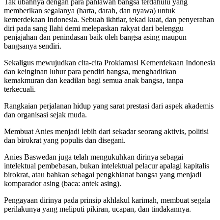
Tak ubahnya dengan para pahlawan bangsa terdahulu yang
memberikan segalanya (harta, darah, dan nyawa) untuk
kemerdekaan Indonesia. Sebuah ikhtiar, tekad kuat, dan penyerahan
diri pada sang Ilahi demi melepaskan rakyat dari belenggu
penjajahan dan penindasan baik oleh bangsa asing maupun
bangsanya sendiri.
Sekaligus mewujudkan cita-cita Proklamasi Kemerdekaan Indonesia
dan keinginan luhur para pendiri bangsa, menghadirkan
kemakmuran dan keadilan bagi semua anak bangsa, tanpa
terkecuali.
Rangkaian perjalanan hidup yang sarat prestasi dari aspek akademis
dan organisasi sejak muda.
Membuat Anies menjadi lebih dari sekadar seorang aktivis, politisi
dan birokrat yang populis dan disegani.
Anies Baswedan juga telah mengukuhkan dirinya sebagai
intelektual pembebasan, bukan intelektual pelacur apalagi kapitalis
birokrat, atau bahkan sebagai pengkhianat bangsa yang menjadi
komparador asing (baca: antek asing).
Pengayaan dirinya pada prinsip akhlakul karimah, membuat segala
perilakunya yang meliputi pikiran, ucapan, dan tindakannya.