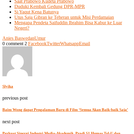
Saat Prabowo Kudeta Prabowo
Duduki Kembali Gedung DPR-MPR
Si Yaqut Kena Batunya
Utus Saja Gibran ke Teheran untuk Misi Perdamaian
Mengapa Pendeta Saifuddin Ibrahim Bisa Kabur ke Luar
Negeri?
Anies Baswedan
Umur
0 comment
2
Facebook
Twitter
Whatsapp
Email
Slyika
previous post
Baim Wong dapat Pengalaman Baru di Film ‘Semua Akan Baik-baik Saja’
next post
Perkuat Sinergi Industri Media-Akademik, Prodi S1 Humas Tel-U dan