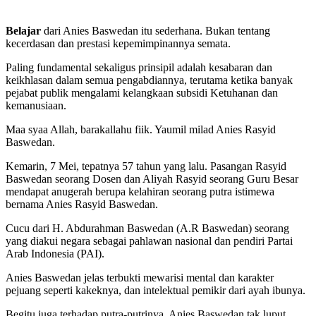
Belajar
dari Anies Baswedan itu sederhana. Bukan tentang
kecerdasan dan prestasi kepemimpinannya semata.
Paling fundamental sekaligus prinsipil adalah kesabaran dan
keikhlasan dalam semua pengabdiannya, terutama ketika banyak
pejabat publik mengalami kelangkaan subsidi Ketuhanan dan
kemanusiaan.
Maa syaa Allah, barakallahu fiik. Yaumil milad Anies Rasyid
Baswedan.
Kemarin, 7 Mei, tepatnya 57 tahun yang lalu. Pasangan Rasyid
Baswedan seorang Dosen dan Aliyah Rasyid seorang Guru Besar
mendapat anugerah berupa kelahiran seorang putra istimewa
bernama Anies Rasyid Baswedan.
Cucu dari H. Abdurahman Baswedan (A.R Baswedan) seorang
yang diakui negara sebagai pahlawan nasional dan pendiri Partai
Arab Indonesia (PAI).
Anies Baswedan jelas terbukti mewarisi mental dan karakter
pejuang seperti kakeknya, dan intelektual pemikir dari ayah ibunya.
Begitu juga terhadap putra-putrinya, Anies Baswedan tak luput