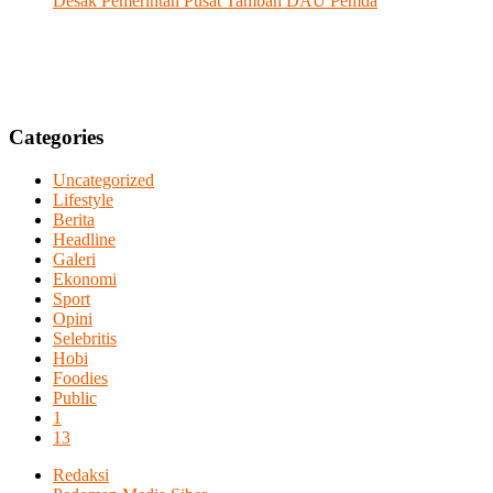
Desak Pemerintah Pusat Tambah DAU Pemda
Categories
Uncategorized
Lifestyle
Berita
Headline
Galeri
Ekonomi
Sport
Opini
Selebritis
Hobi
Foodies
Public
1
13
Redaksi