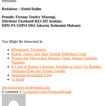
Pressindo
Redaktur : Abdul Halim
Penulis: Firman Tendry Masengi,
(Direktur Eksekutif RECHT Insitute,
DPD PA GMNI DKI Jakarta, Kolumnis Hukum)
You Might Be Interested In
Mlungsungi Terpimpin
Rokok, Fatwa, dan Jalan Tengah Kebijakan Umat
Pejabat dan Masyarakat Menanti Tanda Tangan Saiffudin
Nasution
6,5 Jam di Bandar Lampung, Kembali ke Jawa Via Bandara
Soekarno-Hatta dan Stasiun Gambir
Mencintai Rasulullah SAW
Al Batul
Ideologi
negara modern
pancasila
0 comment
2
Facebook
Twitter
Whatsapp
Email