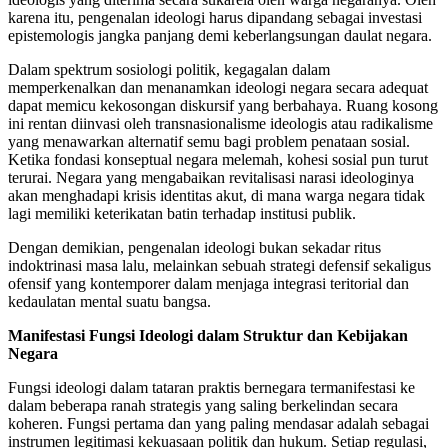
karena itu, pengenalan ideologi harus dipandang sebagai investasi
epistemologis jangka panjang demi keberlangsungan daulat negara.
Dalam spektrum sosiologi politik, kegagalan dalam
memperkenalkan dan menanamkan ideologi negara secara adequat
dapat memicu kekosongan diskursif yang berbahaya. Ruang kosong
ini rentan diinvasi oleh transnasionalisme ideologis atau radikalisme
yang menawarkan alternatif semu bagi problem penataan sosial.
Ketika fondasi konseptual negara melemah, kohesi sosial pun turut
terurai. Negara yang mengabaikan revitalisasi narasi ideologinya
akan menghadapi krisis identitas akut, di mana warga negara tidak
lagi memiliki keterikatan batin terhadap institusi publik.
Dengan demikian, pengenalan ideologi bukan sekadar ritus
indoktrinasi masa lalu, melainkan sebuah strategi defensif sekaligus
ofensif yang kontemporer dalam menjaga integrasi teritorial dan
kedaulatan mental suatu bangsa.
Manifestasi Fungsi Ideologi dalam Struktur dan Kebijakan
Negara
Fungsi ideologi dalam tataran praktis bernegara termanifestasi ke
dalam beberapa ranah strategis yang saling berkelindan secara
koheren. Fungsi pertama dan yang paling mendasar adalah sebagai
instrumen legitimasi kekuasaan politik dan hukum. Setiap regulasi,