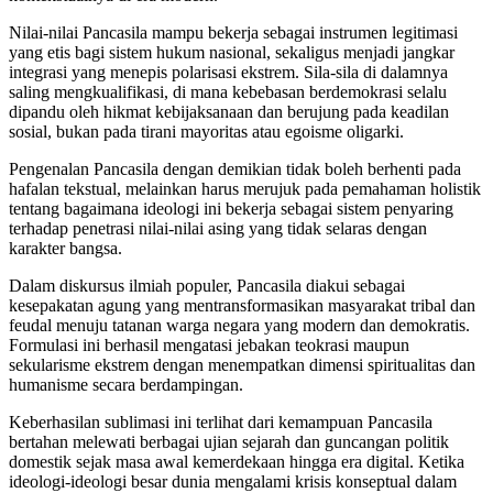
Nilai-nilai Pancasila mampu bekerja sebagai instrumen legitimasi
yang etis bagi sistem hukum nasional, sekaligus menjadi jangkar
integrasi yang menepis polarisasi ekstrem. Sila-sila di dalamnya
saling mengkualifikasi, di mana kebebasan berdemokrasi selalu
dipandu oleh hikmat kebijaksanaan dan berujung pada keadilan
sosial, bukan pada tirani mayoritas atau egoisme oligarki.
Pengenalan Pancasila dengan demikian tidak boleh berhenti pada
hafalan tekstual, melainkan harus merujuk pada pemahaman holistik
tentang bagaimana ideologi ini bekerja sebagai sistem penyaring
terhadap penetrasi nilai-nilai asing yang tidak selaras dengan
karakter bangsa.
Dalam diskursus ilmiah populer, Pancasila diakui sebagai
kesepakatan agung yang mentransformasikan masyarakat tribal dan
feudal menuju tatanan warga negara yang modern dan demokratis.
Formulasi ini berhasil mengatasi jebakan teokrasi maupun
sekularisme ekstrem dengan menempatkan dimensi spiritualitas dan
humanisme secara berdampingan.
Keberhasilan sublimasi ini terlihat dari kemampuan Pancasila
bertahan melewati berbagai ujian sejarah dan guncangan politik
domestik sejak masa awal kemerdekaan hingga era digital. Ketika
ideologi-ideologi besar dunia mengalami krisis konseptual dalam