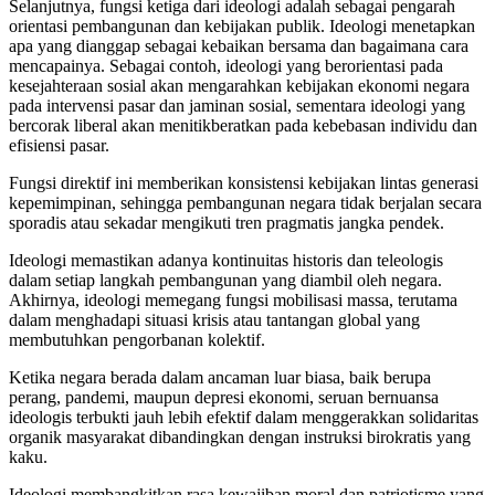
Selanjutnya, fungsi ketiga dari ideologi adalah sebagai pengarah
orientasi pembangunan dan kebijakan publik. Ideologi menetapkan
apa yang dianggap sebagai kebaikan bersama dan bagaimana cara
mencapainya. Sebagai contoh, ideologi yang berorientasi pada
kesejahteraan sosial akan mengarahkan kebijakan ekonomi negara
pada intervensi pasar dan jaminan sosial, sementara ideologi yang
bercorak liberal akan menitikberatkan pada kebebasan individu dan
efisiensi pasar.
Fungsi direktif ini memberikan konsistensi kebijakan lintas generasi
kepemimpinan, sehingga pembangunan negara tidak berjalan secara
sporadis atau sekadar mengikuti tren pragmatis jangka pendek.
Ideologi memastikan adanya kontinuitas historis dan teleologis
dalam setiap langkah pembangunan yang diambil oleh negara.
Akhirnya, ideologi memegang fungsi mobilisasi massa, terutama
dalam menghadapi situasi krisis atau tantangan global yang
membutuhkan pengorbanan kolektif.
Ketika negara berada dalam ancaman luar biasa, baik berupa
perang, pandemi, maupun depresi ekonomi, seruan bernuansa
ideologis terbukti jauh lebih efektif dalam menggerakkan solidaritas
organik masyarakat dibandingkan dengan instruksi birokratis yang
kaku.
Ideologi membangkitkan rasa kewajiban moral dan patriotisme yang