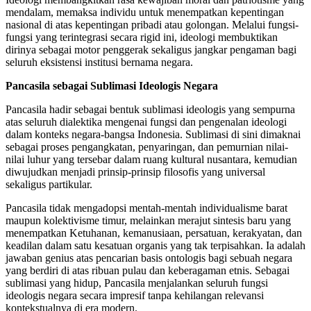
mendalam, memaksa individu untuk menempatkan kepentingan
nasional di atas kepentingan pribadi atau golongan. Melalui fungsi-
fungsi yang terintegrasi secara rigid ini, ideologi membuktikan
dirinya sebagai motor penggerak sekaligus jangkar pengaman bagi
seluruh eksistensi institusi bernama negara.
Pancasila sebagai Sublimasi Ideologis Negara
Pancasila hadir sebagai bentuk sublimasi ideologis yang sempurna
atas seluruh dialektika mengenai fungsi dan pengenalan ideologi
dalam konteks negara-bangsa Indonesia. Sublimasi di sini dimaknai
sebagai proses pengangkatan, penyaringan, dan pemurnian nilai-
nilai luhur yang tersebar dalam ruang kultural nusantara, kemudian
diwujudkan menjadi prinsip-prinsip filosofis yang universal
sekaligus partikular.
Pancasila tidak mengadopsi mentah-mentah individualisme barat
maupun kolektivisme timur, melainkan merajut sintesis baru yang
menempatkan Ketuhanan, kemanusiaan, persatuan, kerakyatan, dan
keadilan dalam satu kesatuan organis yang tak terpisahkan. Ia adalah
jawaban genius atas pencarian basis ontologis bagi sebuah negara
yang berdiri di atas ribuan pulau dan keberagaman etnis. Sebagai
sublimasi yang hidup, Pancasila menjalankan seluruh fungsi
ideologis negara secara impresif tanpa kehilangan relevansi
kontekstualnya di era modern.