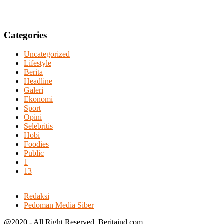
Categories
Uncategorized
Lifestyle
Berita
Headline
Galeri
Ekonomi
Sport
Opini
Selebritis
Hobi
Foodies
Public
1
13
Redaksi
Pedoman Media Siber
@2020 - All Right Reserved. Beritaind.com