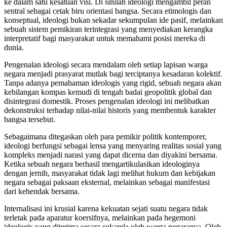
ke dalam satu kesatuan visi. Di sinilah ideologi mengambil peran
sentral sebagai cetak biru orientasi bangsa. Secara etimologis dan
konseptual, ideologi bukan sekadar sekumpulan ide pasif, melainkan
sebuah sistem pemikiran terintegrasi yang menyediakan kerangka
interpretatif bagi masyarakat untuk memahami posisi mereka di
dunia.
Pengenalan ideologi secara mendalam oleh setiap lapisan warga
negara menjadi prasyarat mutlak bagi terciptanya kesadaran kolektif.
Tanpa adanya pemahaman ideologis yang rigid, sebuah negara akan
kehilangan kompas kemudi di tengah badai geopolitik global dan
disintegrasi domestik. Proses pengenalan ideologi ini melibatkan
dekonstruksi terhadap nilai-nilai historis yang membentuk karakter
bangsa tersebut.
Sebagaimana ditegaskan oleh para pemikir politik kontemporer,
ideologi berfungsi sebagai lensa yang menyaring realitas sosial yang
kompleks menjadi narasi yang dapat dicerna dan diyakini bersama.
Ketika sebuah negara berhasil mengartikulasikan ideologinya
dengan jernih, masyarakat tidak lagi melihat hukum dan kebijakan
negara sebagai paksaan eksternal, melainkan sebagai manifestasi
dari kehendak bersama.
Internalisasi ini krusial karena kekuatan sejati suatu negara tidak
terletak pada aparatur koersifnya, melainkan pada hegemoni
ideologis yang diterima secara sukarela oleh warga negaranya. Oleh