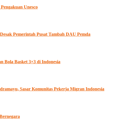
 Pengakuan Unesco
II Desak Pemerintah Pusat Tambah DAU Pemda
Bola Basket 3×3 di Indonesia
dramayu, Sasar Komunitas Pekerja Migran Indonesia
 Bernegara