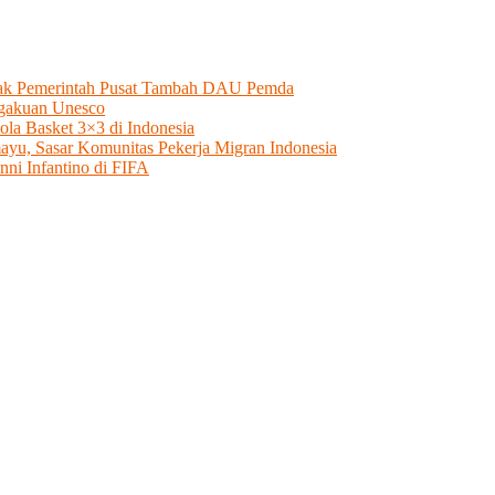
esak Pemerintah Pusat Tambah DAU Pemda
ngakuan Unesco
a Basket 3×3 di Indonesia
ayu, Sasar Komunitas Pekerja Migran Indonesia
i Infantino di FIFA