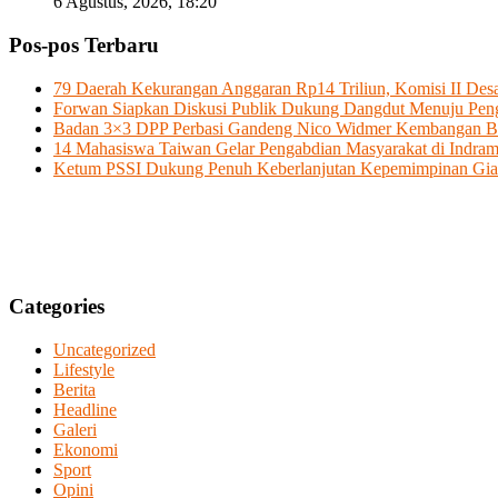
6 Agustus, 2026, 18:20
Pos-pos Terbaru
79 Daerah Kekurangan Anggaran Rp14 Triliun, Komisi II D
Forwan Siapkan Diskusi Publik Dukung Dangdut Menuju Pe
Badan 3×3 DPP Perbasi Gandeng Nico Widmer Kembangan Bol
14 Mahasiswa Taiwan Gelar Pengabdian Masyarakat di Indram
Ketum PSSI Dukung Penuh Keberlanjutan Kepemimpinan Giann
Categories
Uncategorized
Lifestyle
Berita
Headline
Galeri
Ekonomi
Sport
Opini