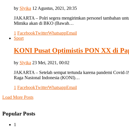
by
Slyika
12 Agustus, 2021, 20:35
JAKARTA – Polri segera mengirimkan personel tambahan untu
Mimika akan di BKO (Bawah…
1
Facebook
Twitter
Whatsapp
Email
Sport
KONI Pusat Optimistis PON XX di Pa
by
Slyika
23 Mei, 2021, 00:02
JAKARTA – Setelah sempat tertunda karena pandemi Covid-19
Raga Nasional Indonesia (KONI)…
1
Facebook
Twitter
Whatsapp
Email
Load More Posts
Popular Posts
1