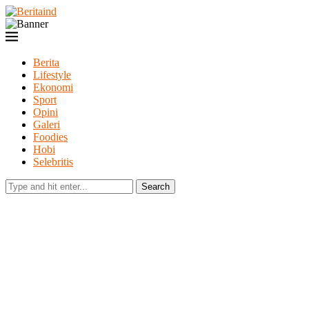
Berita
Lifestyle
Ekonomi
Sport
Opini
Galeri
Foodies
Hobi
Selebritis
Search