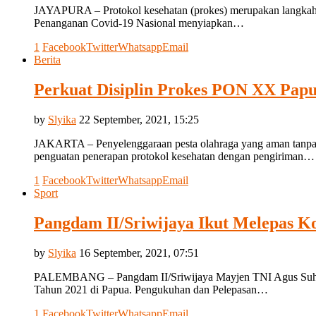
JAYAPURA – Protokol kesehatan (prokes) merupakan langkah
Penanganan Covid-19 Nasional menyiapkan…
1
Facebook
Twitter
Whatsapp
Email
Berita
Perkuat Disiplin Prokes PON XX Pap
by
Slyika
22 September, 2021, 15:25
JAKARTA – Penyelenggaraan pesta olahraga yang aman tanpa
penguatan penerapan protokol kesehatan dengan pengiriman…
1
Facebook
Twitter
Whatsapp
Email
Sport
Pangdam II/Sriwijaya Ikut Melepas 
by
Slyika
16 September, 2021, 07:51
PALEMBANG – Pangdam II/Sriwijaya Mayjen TNI Agus Suhard
Tahun 2021 di Papua. Pengukuhan dan Pelepasan…
1
Facebook
Twitter
Whatsapp
Email