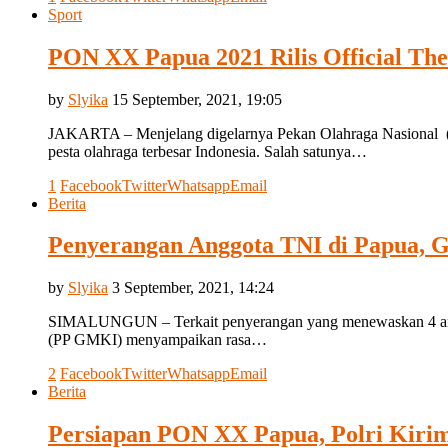
Sport
PON XX Papua 2021 Rilis Official Th
by
Slyika
15 September, 2021, 19:05
JAKARTA – Menjelang digelarnya Pekan Olahraga Nasional (P
pesta olahraga terbesar Indonesia. Salah satunya…
1
Facebook
Twitter
Whatsapp
Email
Berita
Penyerangan Anggota TNI di Papua
by
Slyika
3 September, 2021, 14:24
SIMALUNGUN – Terkait penyerangan yang menewaskan 4 anggot
(PP GMKI) menyampaikan rasa…
2
Facebook
Twitter
Whatsapp
Email
Berita
Persiapan PON XX Papua, Polri Kiri