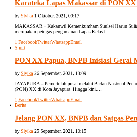
Karateka Lapas Makassar di PON XX
by
Slyika
1 Oktober, 2021, 09:17
MAKASSAR – Kakanwil Kemenkumham Suulsel Harun Sulianto, 
merupakan petugas pengamanan Lapas Kelas I…
1
Facebook
Twitter
Whatsapp
Email
Sport
PON XX Papua, BNPB Inisiasi Gerai 
by
Slyika
26 September, 2021, 13:09
JAYAPURA – Pemerintah pusat melalui Badan Nasional Penang
(PON) XX di Kota Jayapura. Hingga kini,…
1
Facebook
Twitter
Whatsapp
Email
Berita
Jelang PON XX, BNPB dan Satgas Pen
by
Slyika
25 September, 2021, 10:15