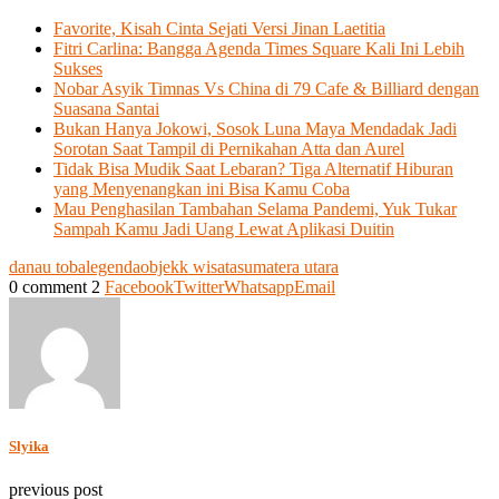
Favorite, Kisah Cinta Sejati Versi Jinan Laetitia
Fitri Carlina: Bangga Agenda Times Square Kali Ini Lebih
Sukses
Nobar Asyik Timnas Vs China di 79 Cafe & Billiard dengan
Suasana Santai
Bukan Hanya Jokowi, Sosok Luna Maya Mendadak Jadi
Sorotan Saat Tampil di Pernikahan Atta dan Aurel
Tidak Bisa Mudik Saat Lebaran? Tiga Alternatif Hiburan
yang Menyenangkan ini Bisa Kamu Coba
Mau Penghasilan Tambahan Selama Pandemi, Yuk Tukar
Sampah Kamu Jadi Uang Lewat Aplikasi Duitin
danau toba
legenda
objekk wisata
sumatera utara
0 comment
2
Facebook
Twitter
Whatsapp
Email
Slyika
previous post