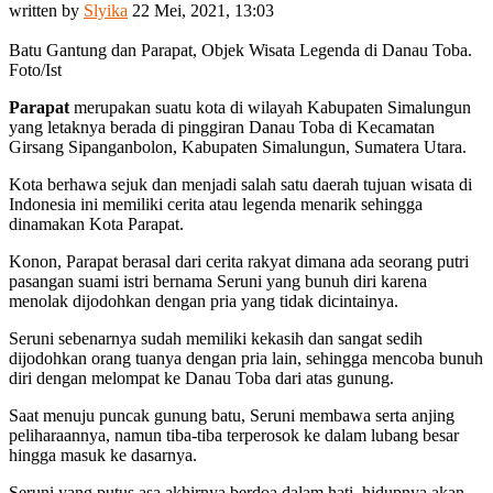
written by
Slyika
22 Mei, 2021, 13:03
Batu Gantung dan Parapat, Objek Wisata Legenda di Danau Toba.
Foto/Ist
Parapat
merupakan suatu kota di wilayah Kabupaten Simalungun
yang letaknya berada di pinggiran Danau Toba di Kecamatan
Girsang Sipanganbolon, Kabupaten Simalungun, Sumatera Utara.
Kota berhawa sejuk dan menjadi salah satu daerah tujuan wisata di
Indonesia ini memiliki cerita atau legenda menarik sehingga
dinamakan Kota Parapat.
Konon, Parapat berasal dari cerita rakyat dimana ada seorang putri
pasangan suami istri bernama Seruni yang bunuh diri karena
menolak dijodohkan dengan pria yang tidak dicintainya.
Seruni sebenarnya sudah memiliki kekasih dan sangat sedih
dijodohkan orang tuanya dengan pria lain, sehingga mencoba bunuh
diri dengan melompat ke Danau Toba dari atas gunung.
Saat menuju puncak gunung batu, Seruni membawa serta anjing
peliharaannya, namun tiba-tiba terperosok ke dalam lubang besar
hingga masuk ke dasarnya.
Seruni yang putus asa akhirnya berdoa dalam hati, hidupnya akan