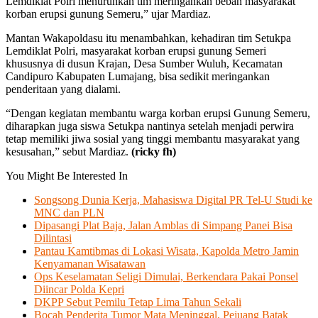
Lemdiklat Polri menurunkan tim meringankan beban masyarakat
korban erupsi gunung Semeru,” ujar Mardiaz.
Mantan Wakapoldasu itu menambahkan, kehadiran tim Setukpa
Lemdiklat Polri, masyarakat korban erupsi gunung Semeri
khususnya di dusun Krajan, Desa Sumber Wuluh, Kecamatan
Candipuro Kabupaten Lumajang, bisa sedikit meringankan
penderitaan yang dialami.
“Dengan kegiatan membantu warga korban erupsi Gunung Semeru,
diharapkan juga siswa Setukpa nantinya setelah menjadi perwira
tetap memiliki jiwa sosial yang tinggi membantu masyarakat yang
kesusahan,” sebut Mardiaz.
(ricky fh)
You Might Be Interested In
Songsong Dunia Kerja, Mahasiswa Digital PR Tel-U Studi ke
MNC dan PLN
Dipasangi Plat Baja, Jalan Amblas di Simpang Panei Bisa
Dilintasi
Pantau Kamtibmas di Lokasi Wisata, Kapolda Metro Jamin
Kenyamanan Wisatawan
Ops Keselamatan Seligi Dimulai, Berkendara Pakai Ponsel
Diincar Polda Kepri
DKPP Sebut Pemilu Tetap Lima Tahun Sekali
Bocah Penderita Tumor Mata Meninggal, Pejuang Batak