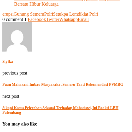
Bersatu Hibur Keluarga
erupsi
Gunung Semeru
Polri
Setukpa Lemdiklat Polri
0 comment
1
Facebook
Twitter
Whatsapp
Email
Slyika
previous post
Puan Maharani Imbau Masyarakat Semeru Taati Rekomendasi PVMBG
next post
Sikapi Kasus Pelecehan Seksual Terhadap Mahasiswi, Ini Reaksi LBH
Palembang
You may also like