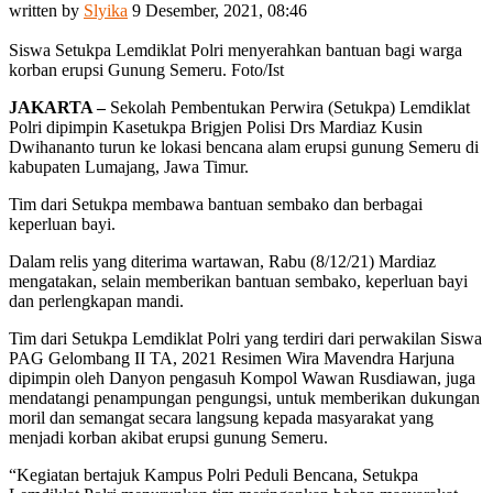
written by
Slyika
9 Desember, 2021, 08:46
Siswa Setukpa Lemdiklat Polri menyerahkan bantuan bagi warga
korban erupsi Gunung Semeru. Foto/Ist
JAKARTA –
Sekolah Pembentukan Perwira (Setukpa) Lemdiklat
Polri dipimpin Kasetukpa Brigjen Polisi Drs Mardiaz Kusin
Dwihananto turun ke lokasi bencana alam erupsi gunung Semeru di
kabupaten Lumajang, Jawa Timur.
Tim dari Setukpa membawa bantuan sembako dan berbagai
keperluan bayi.
Dalam relis yang diterima wartawan, Rabu (8/12/21) Mardiaz
mengatakan, selain memberikan bantuan sembako, keperluan bayi
dan perlengkapan mandi.
Tim dari Setukpa Lemdiklat Polri yang terdiri dari perwakilan Siswa
PAG Gelombang II TA, 2021 Resimen Wira Mavendra Harjuna
dipimpin oleh Danyon pengasuh Kompol Wawan Rusdiawan, juga
mendatangi penampungan pengungsi, untuk memberikan dukungan
moril dan semangat secara langsung kepada masyarakat yang
menjadi korban akibat erupsi gunung Semeru.
“Kegiatan bertajuk Kampus Polri Peduli Bencana, Setukpa