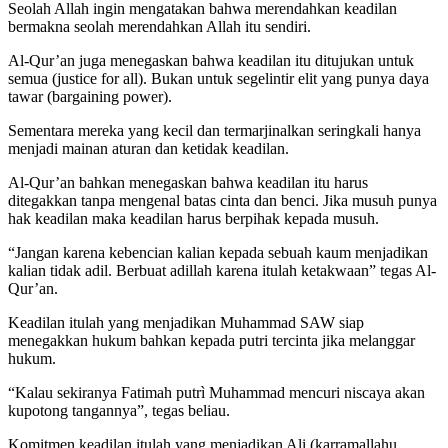
Seolah Allah ingin mengatakan bahwa merendahkan keadilan
bermakna seolah merendahkan Allah itu sendiri.
Al-Qur’an juga menegaskan bahwa keadilan itu ditujukan untuk
semua (justice for all). Bukan untuk segelintir elit yang punya daya
tawar (bargaining power).
Sementara mereka yang kecil dan termarjinalkan seringkali hanya
menjadi mainan aturan dan ketidak keadilan.
Al-Qur’an bahkan menegaskan bahwa keadilan itu harus
ditegakkan tanpa mengenal batas cinta dan benci. Jika musuh punya
hak keadilan maka keadilan harus berpihak kepada musuh.
“Jangan karena kebencian kalian kepada sebuah kaum menjadikan
kalian tidak adil. Berbuat adillah karena itulah ketakwaan” tegas Al-
Qur’an.
Keadilan itulah yang menjadikan Muhammad SAW siap
menegakkan hukum bahkan kepada putri tercinta jika melanggar
hukum.
“Kalau sekiranya Fatimah putrì Muhammad mencuri niscaya akan
kupotong tangannya”, tegas beliau.
Komitmen keadilan itulah yang menjadikan Ali (karramallahu