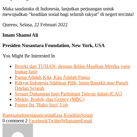
Maka saudaraku di Indonesia, lanjutkan perjuangan untuk
mewujudkan “keadilan sosial bagi seluruh rakyat” di negeri tercinta!
Queens, Selasa, 22 Februari 2022
Imam Shamsi Ali
Presiden Nusantara Foundation, New York, USA
You Might Be Interested In
Rezeki dari TUHAN, dengan Ikhlas Maafkan Mereka yang
Ingkar Janji
Papua Adalah Kita, Kita Adalah Papua
Rakyat Indonesia Silahkan Pilih, Ingin Bangkit atau Punah
Ditelan Sejarah
Seruan Dukungan bagi Partisipasi Taiwan dalam ICAO
Miskin, Bodoh, dan Gemoy (MBG)
Paspor Itu ‘Buku Suci’ Loh
Bangsa
indonesia
pancasila
Rasa Keadilan
Sosial
0 comment
2
Facebook
Twitter
Whatsapp
Email