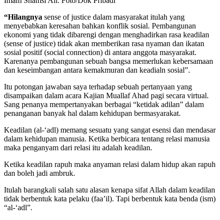
Imam Shamsi Ali. Foto/Dok Pribadi
“Hilangnya
sense of justice dalam masyarakat itulah yang
menyebabkan keresahan bahkan konflik sosial. Pembangunan
ekonomi yang tidak dibarengi dengan menghadirkan rasa keadilan
(sense of justice) tidak akan memberikan rasa nyaman dan ikatan
sosial positif (social connection) di antara anggota masyarakat.
Karenanya pembangunan sebuah bangsa memerlukan kebersamaan
dan keseimbangan antara kemakmuran dan keadialn sosial”.
Itu potongan jawaban saya terhadap sebuah pertanyaan yang
disampaikan dalam acara Kajian Muallaf Ahad pagi secara virtual.
Sang penanya mempertanyakan berbagai “ketidak adilan” dalam
penanganan banyak hal dalam kehidupan bermasyarakat.
Keadilan (al-‘adl) memang sesuatu yang sangat esensi dan mendasar
dalam kehidupan manusia. Ketika berbicara tentang relasi manusia
maka penganyam dari relasi itu adalah keadilan.
Ketika keadilan rapuh maka anyaman relasi dalam hidup akan rapuh
dan boleh jadi ambruk.
Itulah barangkali salah satu alasan kenapa sifat Allah dalam keadilan
tidak berbentuk kata pelaku (faa’il). Tapi berbentuk kata benda (ism)
“al-‘adl”.