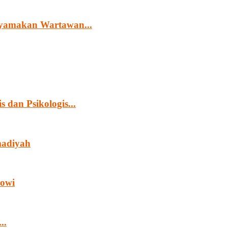
yamakan Wartawan...
 dan Psikologis...
madiyah
kowi
..