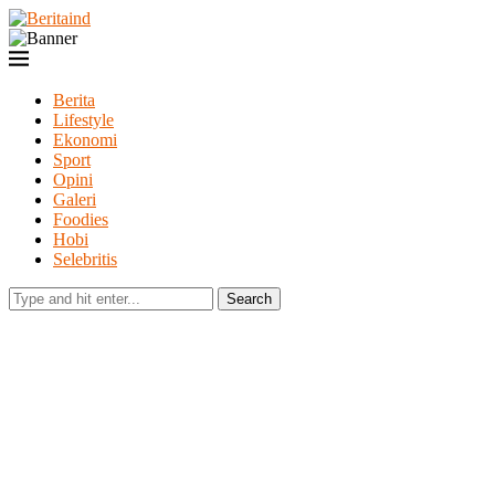
Berita
Lifestyle
Ekonomi
Sport
Opini
Galeri
Foodies
Hobi
Selebritis
Search