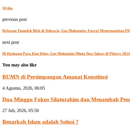
Slyika
previous post
Relawan Tumplek Blek di Sidoarjo, Gus Muhaimin: Energi Memenangkan Pil
next post
Di Hadapan Para Kiai Khos, Gus Muhaimin Minta Doa Sukses di Pilpres 2024
You may also like
BUMN di Persimpangan Amanat Konstitusi
4 Agustus, 2026, 06:05
Dua Minggu Fokus Silaturahim dan Menambah Penge
27 Juli, 2026, 05:50
Benarkah Islam adalah Solusi ?