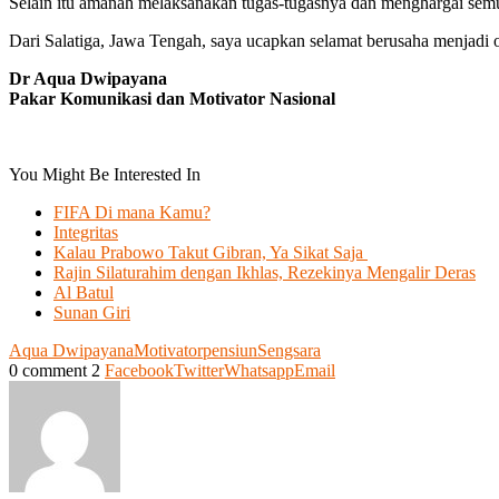
Selain itu amanah melaksanakan tugas-tugasnya dan menghargai sem
Dari Salatiga, Jawa Tengah, saya ucapkan selamat berusaha menjadi 
Dr Aqua Dwipayana
Pakar Komunikasi dan Motivator Nasional
You Might Be Interested In
FIFA Di mana Kamu?
Integritas
Kalau Prabowo Takut Gibran, Ya Sikat Saja
Rajin Silaturahim dengan Ikhlas, Rezekinya Mengalir Deras
Al Batul
Sunan Giri
Aqua Dwipayana
Motivator
pensiun
Sengsara
0 comment
2
Facebook
Twitter
Whatsapp
Email