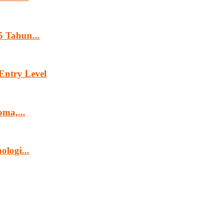
 Tahun...
Entry Level
ma,...
logi...