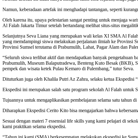
Namun, keberadaan artefak ini menghadapi tantangan, seperti kuran
Oleh karena itu, upaya pelestarian sangat penting untuk menjaga wa
Al Falah Jakarta Timur setelah bertandang melihat situs-situs megalit
Selanjutnya Seva Liana yang merupakan wali kelas XI SMA Al Falah 
yang memdampingi siswa melakukan perjalanan ilmiah ke Provinsi S
Provinsi Sumsel terutama di Prabumulih, Lahat, Pagar Alam dan Pal
“Seluruh siswa terlibat aktif dan mendapatkan banyak pengetahuan ba
Prabumulih, Museum Balaputradewa, Benteng Kuto Besak (BKB), Sa
pempek dan wisata ketek Pulau Kemaro di Palembang,” tutur Seva.
Dituturkan juga oleh Khalila Putri Az Zahra, selaku ketua Ekspedisi “
Ekspedisi ini merupakan salah satu program sekolah Al Falah untuk
Tujuannya untuk mengaplikasikan pembelajaran selama satu tahun di s
Diharapkan Ekspedisi Cerito Kito bisa mengajarkan bahwa kebersama
Sesuai dengan materi 7 essensial life skills yang kami pelajari di s
kami praktikan selama ekspedisi.
“Tahun ini kami (SMA) berkesempatan melakukan ekspedisi ke Sumate