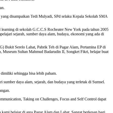
an.
kian yang disampaikan Tedi Mulyadi, SPd selaku Kepala Sekolah SMA
d learning di sekolah G.C.C.S Rocheater New York pada tahun 2005
lajari sejarah, sumber daya alam, budaya, ekonomi yang ada di
LG) Bukit Serelo Lahat, Pabrik Teh di Pagar Alam, Pertamina EP di
useum Sultan Mahmud Badarudin II, Songket Fikri, belajar buat
imiliki sehingga bisa lebih paham.
ri sumber daya alam, sejarah, dan budaya yang terletak di Sumsel.
angan.
 Communication, Taking on Challenges, Focus and Self Control dapat
kami belajar di area Pagar Alam dan Lahat. Sangat berkesan bagi