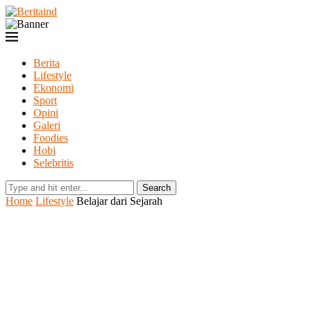
Berita
Lifestyle
Ekonomi
Sport
Opini
Galeri
Foodies
Hobi
Selebritis
Search
Home
Lifestyle
Belajar dari Sejarah