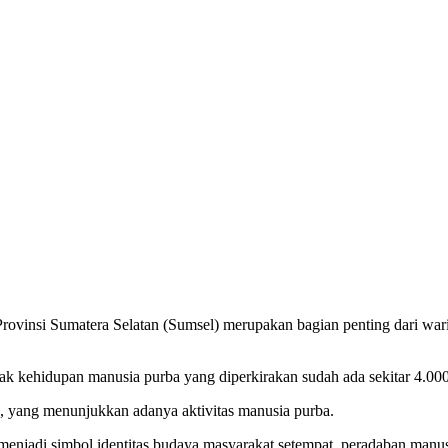
vinsi Sumatera Selatan (Sumsel) merupakan bagian penting dari war
ejak kehidupan manusia purba yang diperkirakan sudah ada sekitar 4.0
k, yang menunjukkan adanya aktivitas manusia purba.
ga menjadi simbol identitas budaya masyarakat setempat, peradaban manu