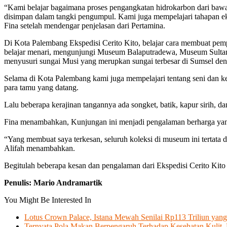
“Kami belajar bagaimana proses pengangkatan hidrokarbon dari bawa
disimpan dalam tangki pengumpul. Kami juga mempelajari tahapan ekspl
Fina setelah mendengar penjelasan dari Pertamina.
Di Kota Palembang Ekspedisi Cerito Kito, belajar cara membuat pem
belajar menari, mengunjungi Museum Balaputradewa, Museum Sultan
menyusuri sungai Musi yang merupkan sungai terbesar di Sumsel de
Selama di Kota Palembang kami juga mempelajari tentang seni dan k
para tamu yang datang.
Lalu beberapa kerajinan tangannya ada songket, batik, kapur sirih, dan 
Fina menambahkan, Kunjungan ini menjadi pengalaman berharga yang
“Yang membuat saya terkesan, seluruh koleksi di museum ini tertata
Alifah menambahkan.
Begitulah beberapa kesan dan pengalaman dari Ekspedisi Cerito Kito
Penulis: Mario Andramartik
You Might Be Interested In
Lotus Crown Palace, Istana Mewah Senilai Rp113 Triliun 
Ternyata Pola Makan Berpengaruh Terhadap Kesehatan Kulit, B