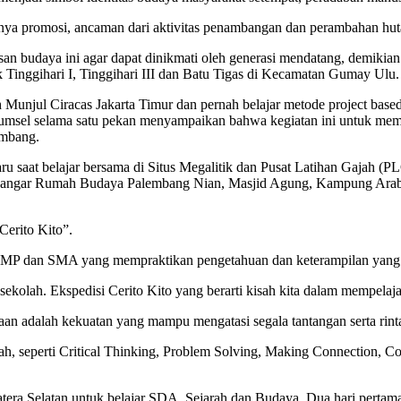
gnya promosi, ancaman dari aktivitas penambangan dan perambahan hut
risan budaya ini agar dapat dinikmati oleh generasi mendatang, demi
ik Tinggihari I, Tinggihari III dan Batu Tigas di Kecamatan Gumay Ulu.
Munjul Ciracas Jakarta Timur dan pernah belajar metode project base
umsel selama satu pekan menyampaikan bahwa kegiatan ini untuk mempe
embang.
ru saat belajar bersama di Situs Megalitik dan Pusat Latihan Gajah (P
ngar Rumah Budaya Palembang Nian, Masjid Agung, Kampung Arab, M
Cerito Kito”.
 SMP dan SMA yang mempraktikan pengetahuan dan keterampilan yang d
ekolah. Ekspedisi Cerito Kito yang berarti kisah kita dalam mempelaja
an adalah kekuatan yang mampu mengatasi segala tantangan serta rint
ekolah, seperti Critical Thinking, Problem Solving, Making Connection,
ra Selatan untuk belajar SDA, Sejarah dan Budaya. Dua hari pertama 