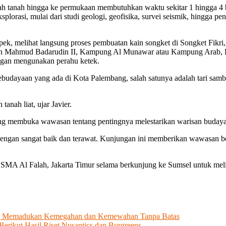
h tanah hingga ke permukaan membutuhkan waktu sekitar 1 hingga 4 bu
orasi, mulai dari studi geologi, geofisika, survei seismik, hingga pe
pek, melihat langsung proses pembuatan kain songket di Songket Fik
 Mahmud Badarudin II, Kampung Al Munawar atau Kampung Arab, PLTS 
ngan mengunakan perahu ketek.
ebudayaan yang ada di Kota Palembang, salah satunya adalah tari sam
tanah liat, ujar Javier.
 membuka wawasan tentang pentingnya melestarikan warisan budaya me
 dengan sangat baik dan terawat. Kunjungan ini memberikan wawasan ber
 SMA Al Falah, Jakarta Timur selama berkunjung ke Sumsel untuk meli
yang Memadukan Kemegahan dan Kemewahan Tanpa Batas
erikut Hasil Riset Nusantics dan Burgreens