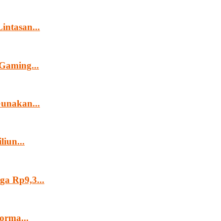
intasan...
Gaming...
Gunakan...
iun...
ga Rp9,3...
orma...