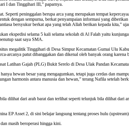
ri I dan Tinggihari III,” paparnya.
at. Seperti peninggalan berupa arca yang merupakan tempat kepercaya
rbentuk dengan sempurna, berkat penyampaian informasi yang diberika
ntiasa bersyukur berkat apa yang telah Allah berikan kepada kita,” ujar
ukan ekspedisi selama 5 kali selama sekolah di Al Falah yaitu kunjun
 penutup saat saya SMA.
 situs megalitik Tinggihari di Desa Simpur Kecamatan Gumai Ulu Kabu
a arca-arcanya patut dibanggakan dan dikenal oleh banyak orang karena 
 Pusat Latihan Gajah (PLG) Bukit Serelo di Desa Ulak Pandan Kecamata
hanya hewan besar yang mengagumkan, tetapi juga cerdas dan mampu d
ungan harmonis antara manusia dan hewan,” terang Nafila setelah ber
a dilihat dari arah barat dan terlihat seperti telunjuk bila dilihat dari
a EP Asset 2, di sini belajar langsung tentang proses hulu (upstream)
dan masih beroperasi hingga kini.