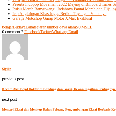
Peserta Indopop Movement 2022 Mejeng di Billboard Times 
Pulau Merah Banyuwangi, Indahnya Pantai Merah dan Hijauny
Icip Angkringan Khas Jogja, Berikut Tayangan Videonya
Garage Motoshop Garap Motor XMax Eksklusif
belajar
Budaya
Lahat
sejarah
sumber daya alam
SUMSEL
0 comment
2
Facebook
Twitter
Whatsapp
Email
Slyika
previous post
Kecam Aksi Bejat Dokter di Bandung dan Garut, Dewan Ingatkan Pentingnya 
next post
Menteri Ekraf dan Menkop Bahas Peluang Pengembangan Ekraf Berbasis Ko